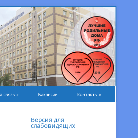
я связь
»
Вакансии
Контакты
»
Версия для
слабовидящих