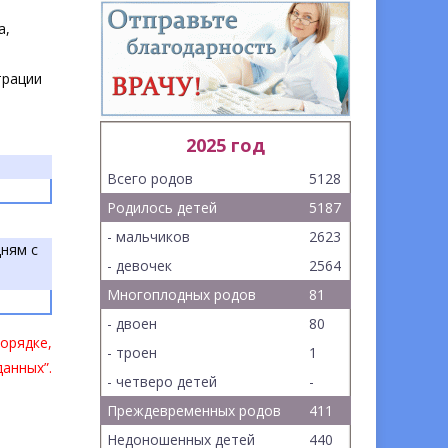
а,
трации
2025 год
Всего родов
5128
Родилось детей
5187
- мальчиков
2623
дням с
- девочек
2564
Многоплодных родов
81
- двоен
80
орядке,
- троен
1
анных”.
- четверо детей
-
Преждевременных родов
411
Недоношенных детей
440