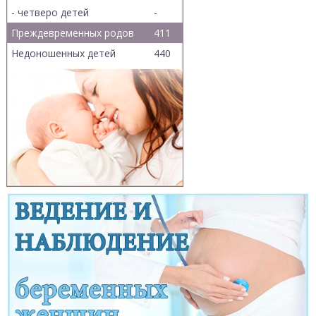
- четверо детей
-
Преждевременных родов
411
Недоношенных детей
440