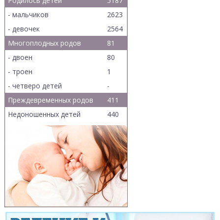
Родилось детей
5187
- мальчиков
2623
- девочек
2564
Многоплодных родов
81
- двоен
80
- троен
1
- четверо детей
-
Преждевременных родов
411
Недоношенных детей
440