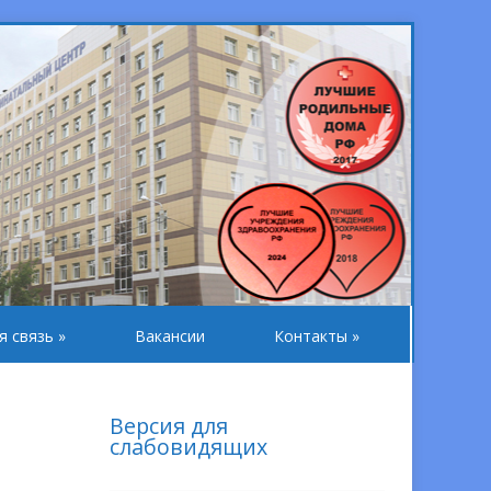
я связь
»
Вакансии
Контакты
»
Версия для
слабовидящих