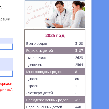
а,
трации
2025 год
Всего родов
5128
Родилось детей
5187
- мальчиков
2623
- девочек
2564
Многоплодных родов
81
- двоен
80
орядке,
- троен
1
анных”.
- четверо детей
-
Преждевременных родов
411
Недоношенных детей
440