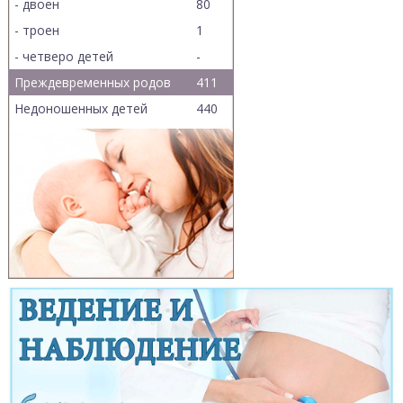
- двоен
80
- троен
1
- четверо детей
-
Преждевременных родов
411
Недоношенных детей
440