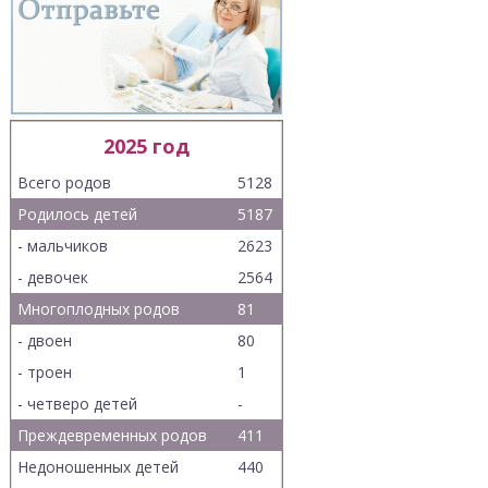
2025 год
Всего родов
5128
Родилось детей
5187
- мальчиков
2623
- девочек
2564
Многоплодных родов
81
- двоен
80
- троен
1
- четверо детей
-
Преждевременных родов
411
Недоношенных детей
440