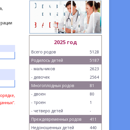
а,
трации
2025 год
Всего родов
5128
Родилось детей
5187
- мальчиков
2623
- девочек
2564
Многоплодных родов
81
- двоен
80
орядке,
- троен
1
анных”.
- четверо детей
-
Преждевременных родов
411
Недоношенных детей
440