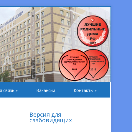
я связь
»
Вакансии
Контакты
»
Версия для
слабовидящих