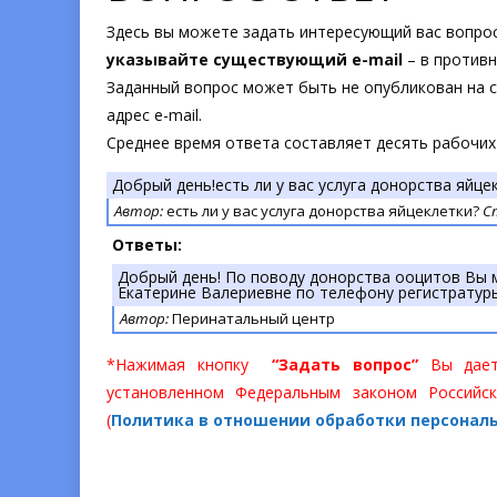
Здесь вы можете задать интересующий вас вопрос
указывайте существующий e-mail
– в противн
Заданный вопрос может быть не опубликован на са
адрес e-mail.
Среднее время ответа составляет десять рабочих
Добрый день!есть ли у вас услуга донорства яйц
Автор:
есть ли у вас услуга донорства яйцеклетки?
С
Ответы:
Добрый день! По поводу донорства ооцитов Вы
Екатерине Валериевне по телефону регистратур
Автор:
Перинатальный центр
*Нажимая кнопку
“Задать вопрос”
Вы даете
установленном Федеральным законом Российск
(
Политика в отношении обработки персонал