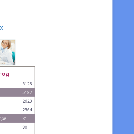
х
 год
5128
5187
2623
2564
дов
81
80