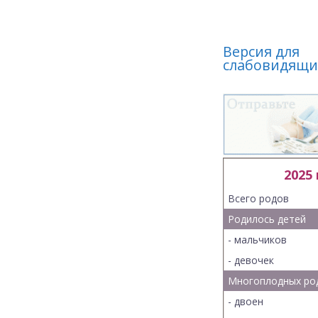
Версия для
слабовидящи
2025
Всего родов
Родилось детей
- мальчиков
- девочек
Многоплодных ро
- двоен