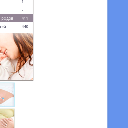
1
-
 родов
411
тей
440