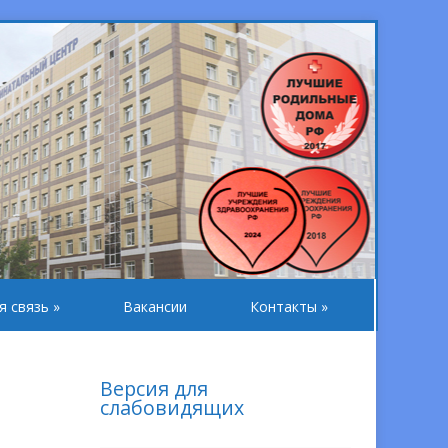
я связь
»
Вакансии
Контакты
»
Версия для
слабовидящих