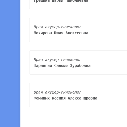
Гредина Дарья Николаевна
Мохирева Юлия Алексеевна
Шарангия Саломэ Зурабовна
Фоминых Ксения Александровна