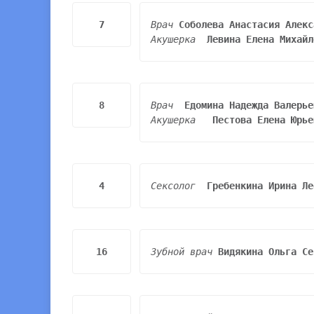
7
Врач 
Акушерка
Левина Елена Михайл
8
Врач  
Акушерка
Пестова Елена Юрье
4
Сексолог  
Гребенкина Ирина Ле
16
Зубной врач 
Видякина Ольга Се