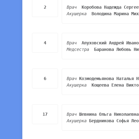
2
Врач
Акушерка
Володина Марина Мих
4
Врач
Медсестра
Баранова Любовь Ни
6
Врач
Акушерка
Кощеева Елена Викто
17
Врач 
Шевнина
Акушерка 
Бердникова Софья Лео