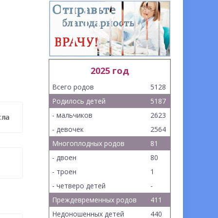
2025 год
Всего родов
5128
Родилось детей
5187
- мальчиков
2623
сла
- девочек
2564
Многоплодных родов
81
- двоен
80
- троен
1
- четверо детей
-
Преждевременных родов
411
Недоношенных детей
440