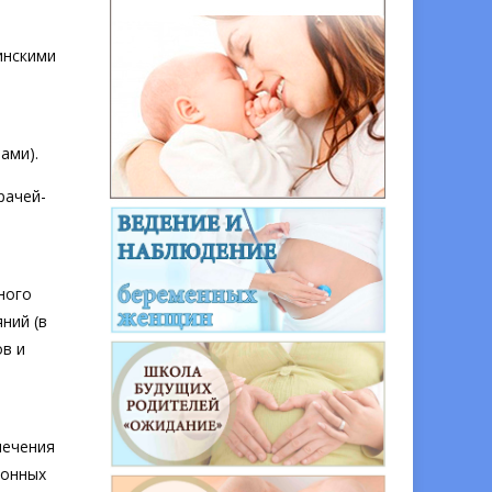
инскими
ами).
рачей-
ного
ний (в
ов и
лечения
ионных