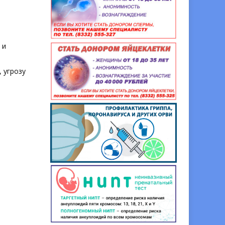
 и
 угрозу