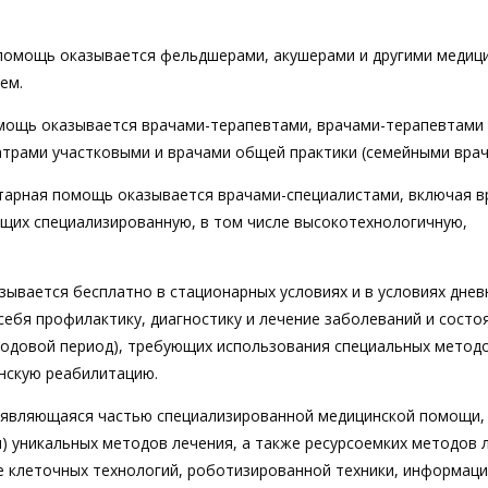
я помощь оказывается фельдшерами, акушерами и другими медиц
ем.
помощь оказывается врачами-терапевтами, врачами-терапевтами
атрами участковыми и врачами общей практики (семейными врач
итарная помощь оказывается врачами-специалистами, включая в
ющих специализированную, в том числе высокотехнологичную,
зывается бесплатно в стационарных условиях и в условиях днев
ебя профилактику, диагностику и лечение заболеваний и состоя
родовой период), требующих использования специальных метод
нскую реабилитацию.
, являющаяся частью специализированной медицинской помощи,
и) уникальных методов лечения, а также ресурсоемких методов 
ле клеточных технологий, роботизированной техники, информац