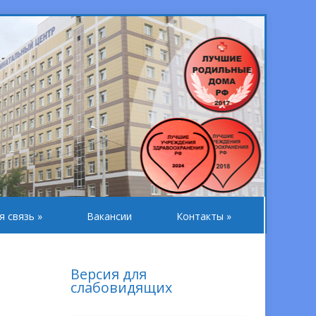
я связь
»
Вакансии
Контакты
»
Версия для
слабовидящих