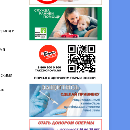
,
ериод и
емя
нскими
ях