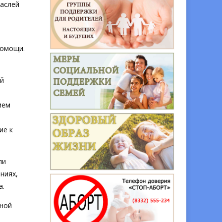
раслей
помощи.
ой
ием
ие к
ли
ниях,
а.
нной