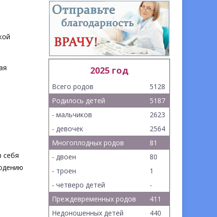
кой
ая
2025 год
Всего родов
5128
Родилось детей
5187
- мальчиков
2623
- девочек
2564
Многоплодных родов
81
в себя
- двоен
80
людению
- троен
1
- четверо детей
-
Преждевременных родов
411
Недоношенных детей
440