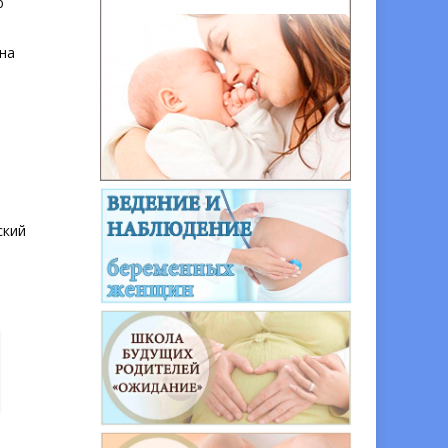
ю
на
ский