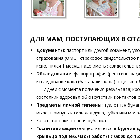
ДЛЯ МАМ, ПОСТУПАЮЩИХ В ОТД
Документы:
паспорт или другой документ, уд
страхования (ОМС); страховое свидетельство п
исполнился 1 месяц, надо иметь : свидетельс
Обследование:
флюорография (рентгенография
исследование кала (бак анализ кала) с целью 
— 7 дней с момента получения результата; кров
состоянии здоровья об отсутствии контактов с
Предметы личной гигиены:
туалетная бумага
мыло, шампунь и гель для душа, губка или моча
Халат, тапочки, ночная рубашка
Госпитализация
осуществляется
в будние д
крыльцо под №6, часы работы с 08:00 до 1