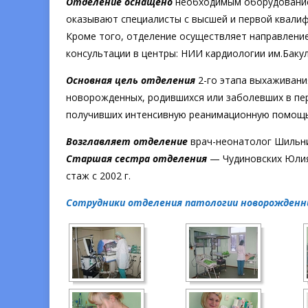
Отделение оснащено
необходимым оборудование
оказывают специалисты с высшей и первой квалиф
Кроме того, отделение осуществляет направлени
консультации в центры: НИИ кардиологии им.Бакул
Основная цель отделения
2-го этапа выхаживан
новорожденных, родившихся или заболевших в пе
получивших интенсивную реанимационную помощь
Возглавляет отделение
врач-неонатолог Шильник
Старшая сестра отделения
— Чудиновских Юлия
стаж с 2002 г.
Сотрудники отделения патологии новорожденн