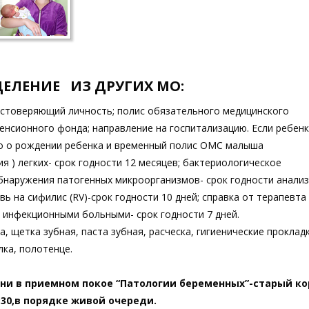
ЕЛЕНИЕ ИЗ ДРУГИХ МО:
остоверяющий личность; полис обязательного медицинского
енсионного фонда; направление на госпитализацию. Если ребенк
тво о рождении ребенка и временный полис ОМС малыша
 ) легких- срок годности 12 месяцев; бактериологическое
обнаружения патогенных микроорганизмов- срок годности анализ
ь на сифилис (RV)-срок годности 10 дней; справка от терапевта
 инфекционными больными- срок годности 7 дней.
, щетка зубная, паста зубная, расческа, гигиенические прокладк
лка, полотенце.
ни в приемном покое “Патологии беременных”-старый ко
5:30,в порядке живой очереди.