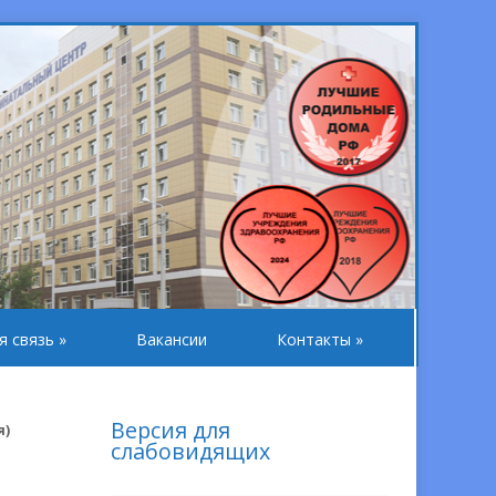
я связь
»
Вакансии
Контакты
»
Версия для
я)
слабовидящих
И