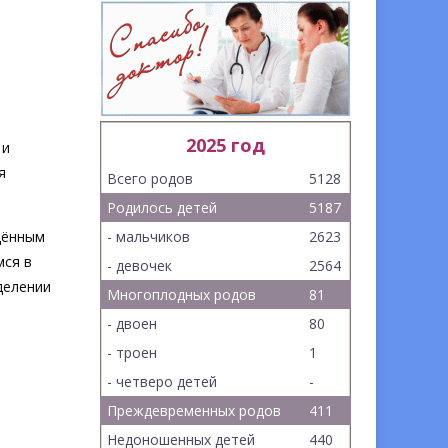
2025 год
 и
я
Всего родов
5128
Родилось детей
5187
дённым
- мальчиков
2623
мся в
- девочек
2564
делении
Многоплодных родов
81
- двоен
80
- троен
1
- четверо детей
-
Преждевременных родов
411
Недоношенных детей
440