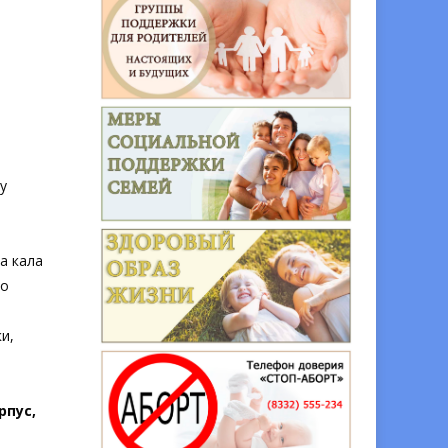
у
а кала
 о
и,
рпус,