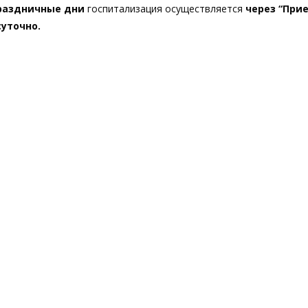
праздничные дни
госпитализация осуществляется
через “При
суточно.