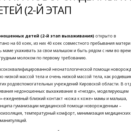
ЕЙ (2-Й ЭТАП
ношенных детей (2-й этап выхаживания)
открыто в
тано на 60 коек, из них 40 коек совместного пребывания матери
 маме ухаживать за свои малышом и быть рядом с ним во врем
 грудным молоком по первому требованию.
высококвалифицированной неонатологической помощи новорож
о низкой массой тела и очень низкой массой тела, как родивши
угих родовспомогательных учреждений Кировской области. В от
вания недоношенных: выхаживание в «гнезде», моделирующем
»-ежедневный близкий контакт «кожа к коже» мамы и малыша,
ринципа гуманизации медицинской помощи новорожденным –
моизоляция, температурный комфорт, минимизация медицинских
 манипуляций.