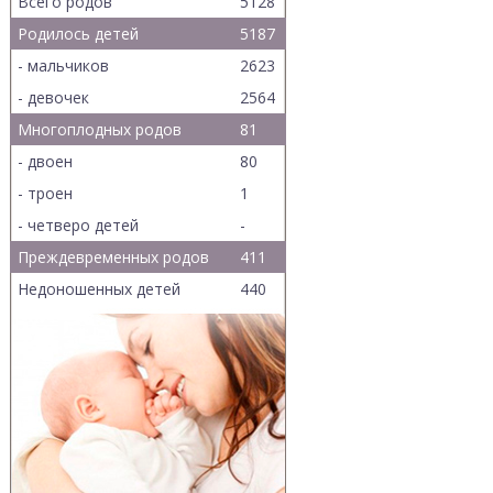
Всего родов
5128
Родилось детей
5187
- мальчиков
2623
- девочек
2564
Многоплодных родов
81
- двоен
80
- троен
1
- четверо детей
-
Преждевременных родов
411
Недоношенных детей
440