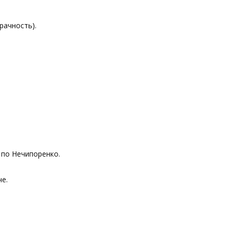
рачность).
 по Нечипоренко.
че.