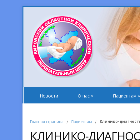
Новости
О нас
»
Пациентам
»
Клинико-диагност
Главная страница
/
Пациентам
/
КЛИНИКО-ДИАГНОС