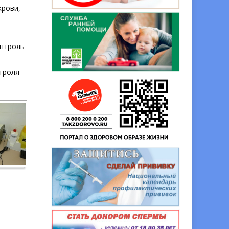
крови,
онтроль
троля