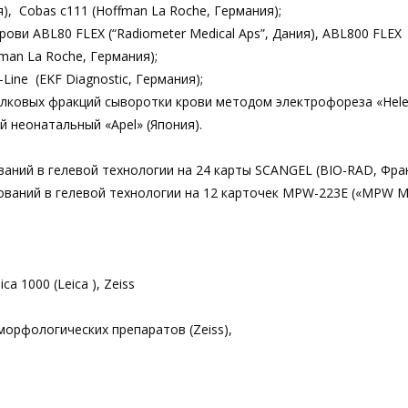
), Cobas c111 (Hoffman La Roche, Германия);
ови ABL80 FLEX (“Radiometer Medical Aps”, Дания), ABL800 FLEX
fman La Roche, Германия);
ine (EKF Diagnostic, Германия);
елковых фракций сыворотки крови методом электрофореза «Hele
 неонатальный «Apel» (Япония).
аний в гелевой технологии на 24 карты SCANGEL (BIO-RAD, Фран
ований в гелевой технологии на 12 карточек MPW-223E («MPW M
 1000 (Leica ), Zeiss
морфологических препаратов (Zeiss),