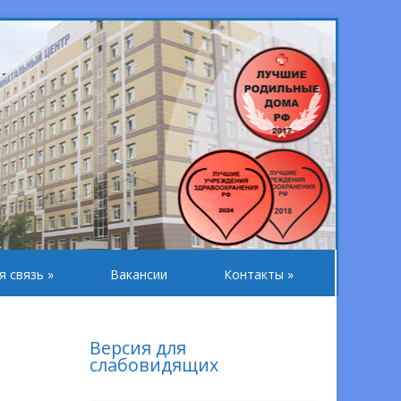
я связь
»
Вакансии
Контакты
»
Версия для
слабовидящих