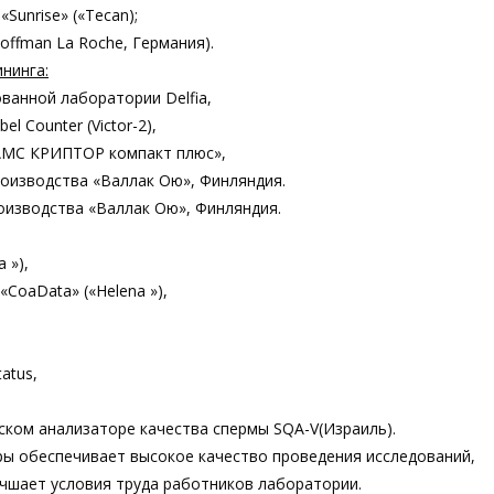
unrise» («Tecan);
offman La Roche, Германия).
нинга:
ванной лаборатории Delfia,
l Counter (Victor-2),
РАМС КРИПТОР компакт плюс»,
оизводства «Валлак Ою», Финляндия.
оизводства «Валлак Ою», Финляндия.
 »),
CoaData» («Helena »),
atus,
ком анализаторе качества спермы SQA-V(Израиль).
ы обеспечивает высокое качество проведения исследований,
чшает условия труда работников лаборатории.