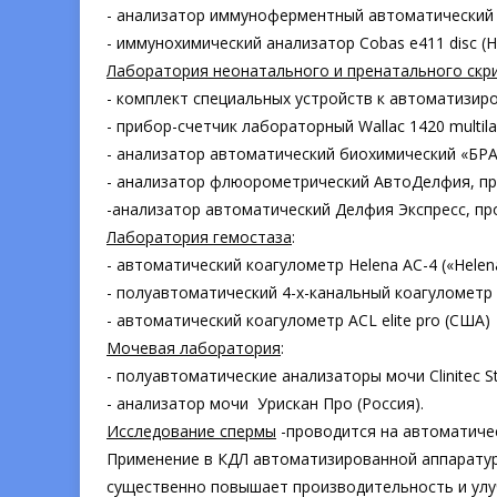
- анализатор иммуноферментный автоматический «S
- иммунохимический анализатор Сobas e411 disc (H
Лаборатория неонатального и пренатального скри
- комплект специальных устройств к автоматизиро
- прибор-счетчик лабораторный Wallac 1420 multilabe
- анализатор автоматический биохимический «Б
- анализатор флюорометрический АвтоДелфия, пр
-анализатор автоматический Делфия Экспресс, пр
Лаборатория гемостаза
:
- автоматический коагулометр Helena AC-4 («Helena
- полуавтоматический 4-х-канальный коагулометр «
- автоматический коагулометр ACL elite pro (США)
Мочевая лаборатория
:
- полуавтоматические анализаторы мочи Clinitec St
- анализатор мочи Урискан Про (Россия).
Исследование спермы
-проводится на автоматичес
Применение в КДЛ автоматизированной аппаратур
существенно повышает производительность и улу