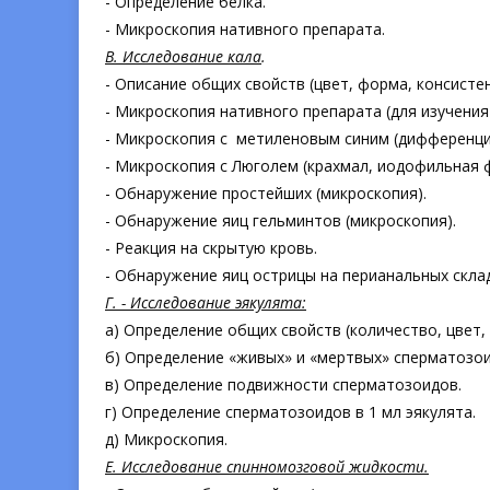
- Определение белка.
- Микроскопия нативного препарата.
В. Исследование кала
.
- Описание общих свойств (цвет, форма, консистен
- Микроскопия нативного препарата (для изучения
- Микроскопия с метиленовым синим (дифференци
- Микроскопия с Люголем (крахмал, иодофильная 
- Обнаружение простейших (микроскопия).
- Обнаружение яиц гельминтов (микроскопия).
- Реакция на скрытую кровь.
- Обнаружение яиц острицы на перианальных склад
Г.
- Исследование эякулята:
а) Определение общих свойств (количество, цвет, 
б) Определение «живых» и «мертвых» сперматозо
в) Определение подвижности сперматозоидов.
г) Определение сперматозоидов в 1 мл эякулята.
д) Микроскопия.
Е. Исследование спинномозговой жидкости.