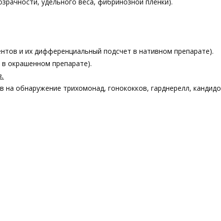
озрачности, удельного веса, фибринозной пленки).
ентов и их дифференциальный подсчет в нативном препарате).
 в окрашенном препарате).
в.
 на обнаружение трихомонад, гонококков, гарднерелл, кандидо