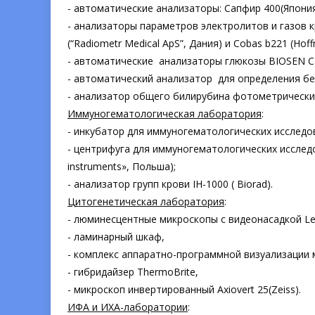
- автоматические анализаторы: Сапфир 400(Япония
- анализаторы параметров электролитов и газов кр
(“Radiometr Medical ApS”, Дания) и Сobas b221 (Hof
- автоматические анализаторы глюкозы BIOSEN C-L
- автоматический анализатор для определения б
- анализатор общего билирубина фотометрический
Иммуногематологическая лаборатория
:
- инкубатор для иммуногематологических исследов
- центрифуга для иммуногематологических исслед
instruments», Польша);
- анализатор групп крови IH-1000 ( Biorad).
Цитогенетическая лаборатория
:
- люминесцентные микроскопы с видеонасадкой Leica
- ламинарный шкаф,
- комплекс аппаратно-программной визуализации 
- гибридайзер ThermoBrite,
- микроскоп инвертированный Axiovert 25(Zeiss).
ИФА и ИХА-лаборатории
: