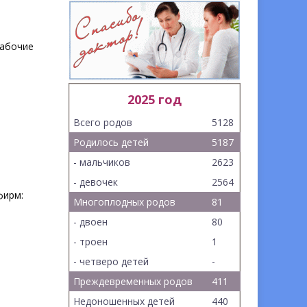
рабочие
2025 год
Всего родов
5128
Родилось детей
5187
- мальчиков
2623
- девочек
2564
фирм:
Многоплодных родов
81
- двоен
80
- троен
1
- четверо детей
-
Преждевременных родов
411
Недоношенных детей
440