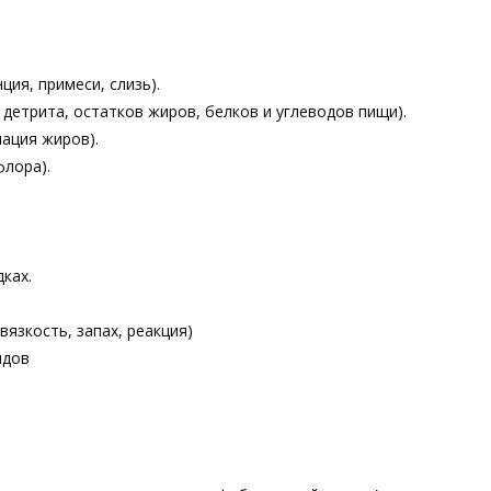
ция, примеси, слизь).
 детрита, остатков жиров, белков и углеводов пищи).
ация жиров).
флора).
ках.
вязкость, запах, реакция)
идов