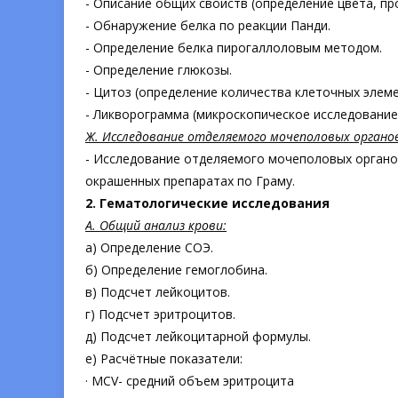
- Описание общих свойств (определение цвета, пр
- Обнаружение белка по реакции Панди.
- Определение белка пирогаллоловым методом.
- Определение глюкозы.
- Цитоз (определение количества клеточных элем
- Ликворограмма (микроскопическое исследование
Ж. Исследование отделяемого мочеполовых органо
- Исследование отделяемого мочеполовых органов
окрашенных препаратах по Граму.
2.
Гематологические исследования
А. Общий анализ крови:
а) Определение СОЭ.
б) Определение гемоглобина.
в) Подсчет лейкоцитов.
г) Подсчет эритроцитов.
д) Подсчет лейкоцитарной формулы.
е) Расчётные показатели:
· MCV- cредний объем эритроцита