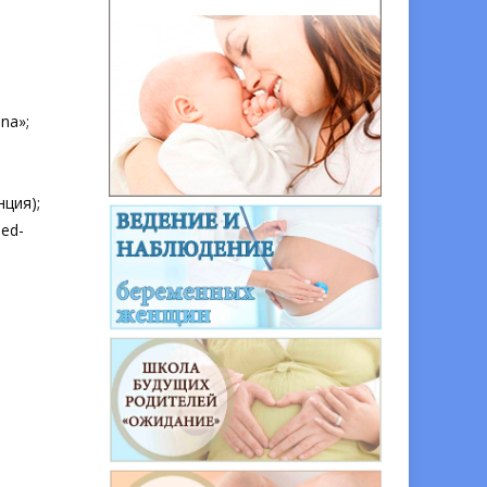
na»;
ция);
ed-