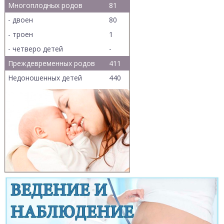
Многоплодных родов
81
- двоен
80
- троен
1
- четверо детей
-
Преждевременных родов
411
Недоношенных детей
440