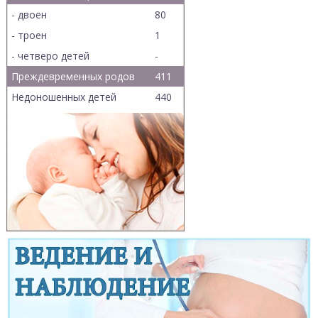
- двоен
80
- троен
1
- четверо детей
-
Преждевременных родов
411
Недоношенных детей
440