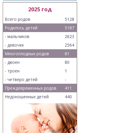
2025 год
Всего родов
5128
Родилось детей
5187
- мальчиков
2623
- девочек
2564
Многоплодных родов
81
- двоен
80
- троен
1
- четверо детей
-
Преждевременных родов
411
Недоношенных детей
440