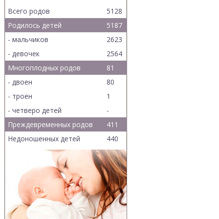
Всего родов
5128
Родилось детей
5187
- мальчиков
2623
- девочек
2564
Многоплодных родов
81
- двоен
80
- троен
1
- четверо детей
-
Преждевременных родов
411
Недоношенных детей
440