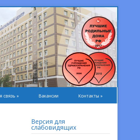
я связь
»
Вакансии
Контакты
»
Версия для
слабовидящих