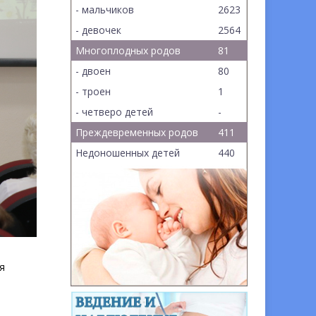
- мальчиков
2623
- девочек
2564
Многоплодных родов
81
- двоен
80
- троен
1
- четверо детей
-
Преждевременных родов
411
Недоношенных детей
440
я
е