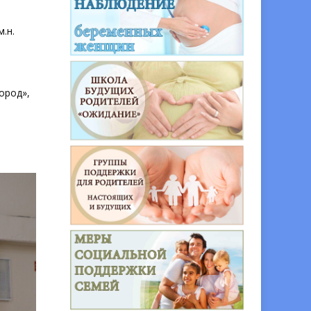
.н.
ород»,