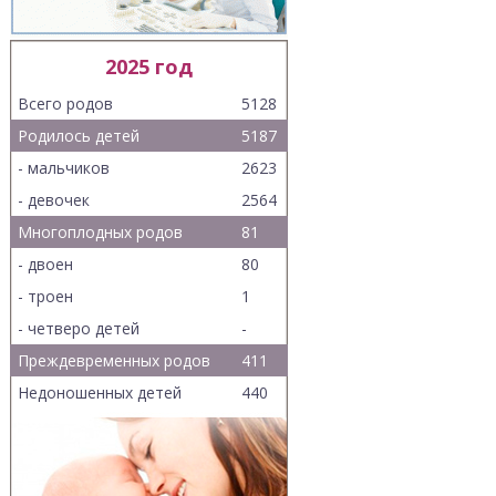
2025 год
Всего родов
5128
Родилось детей
5187
- мальчиков
2623
- девочек
2564
Многоплодных родов
81
- двоен
80
- троен
1
- четверо детей
-
Преждевременных родов
411
Недоношенных детей
440