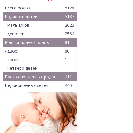
Всего родов
5128
Родилось детей
5187
- мальчиков
2623
- девочек
2564
Многоплодных родов
81
- двоен
80
- троен
1
- четверо детей
-
Преждевременных родов
411
Недоношенных детей
440