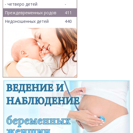
- четверо детей
-
Преждевременных родов
411
Недоношенных детей
440