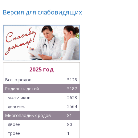
Версия для слабовидящих
2025 год
Всего родов
5128
Родилось детей
5187
- мальчиков
2623
- девочек
2564
Многоплодных родов
81
- двоен
80
- троен
1