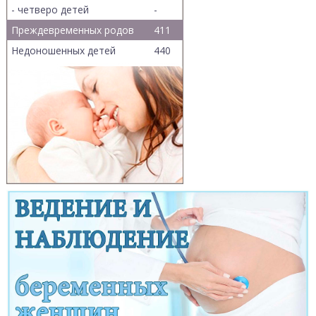
- четверо детей
-
Преждевременных родов
411
Недоношенных детей
440