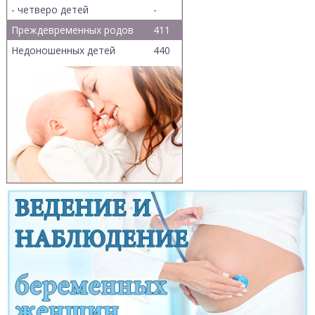
- четверо детей
-
Преждевременных родов
411
Недоношенных детей
440