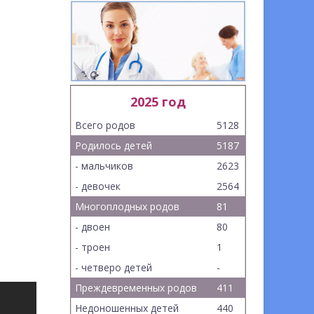
2025 год
Всего родов
5128
Родилось детей
5187
- мальчиков
2623
- девочек
2564
Многоплодных родов
81
- двоен
80
- троен
1
- четверо детей
-
Преждевременных родов
411
Недоношенных детей
440