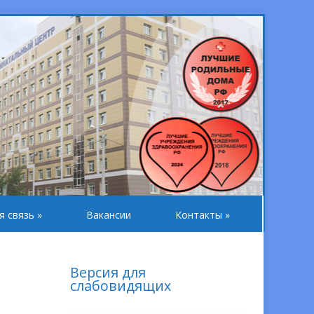
я связь
»
Вакансии
Контакты
»
Версия для
слабовидящих