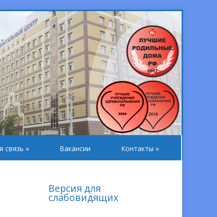
я связь
»
Вакансии
Контакты
»
Версия для
слабовидящих