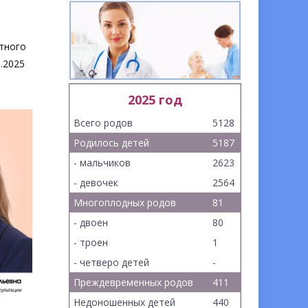
тного
.2025
2025 год
Всего родов
5128
Родилось детей
5187
- мальчиков
2623
- девочек
2564
Многоплодных родов
81
- двоен
80
- троен
1
- четверо детей
-
Преждевременных родов
411
Недоношенных детей
440