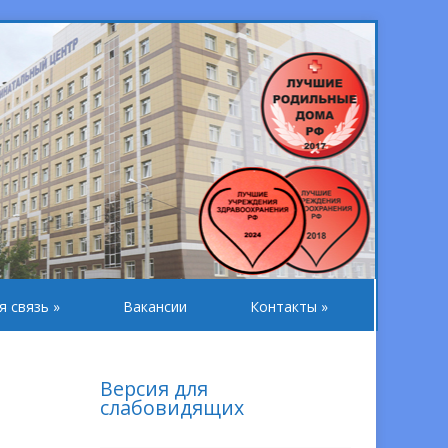
я связь
»
Вакансии
Контакты
»
Версия для
слабовидящих