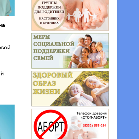
на
овой
ой