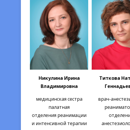
Никулина Ирина
Титкова На
Владимировна
Геннадье
медицинская сестра
врач-анестез
палатная
реанимато
отделения реанимации
отделен
и интенсивной терапии
анестезиоло