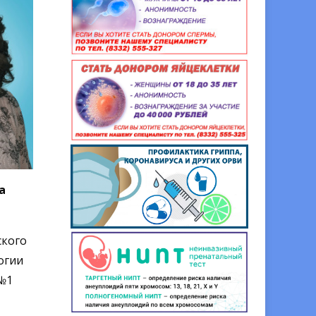
а
ского
огии
№1