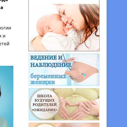
а
логии
 и
етей