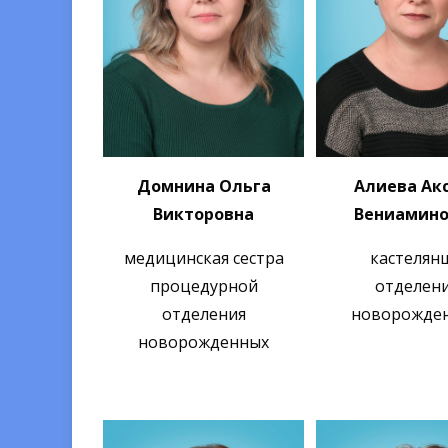
Домнина Ольга
Алиева Ак
Викторовна
Вениамино
медицинская сестра
кастелян
процедурной
отделен
отделения
новорожде
новорожденных