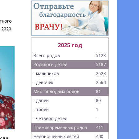
тного
.2020
2025 год
Всего родов
5128
Родилось детей
5187
- мальчиков
2623
- девочек
2564
Многоплодных родов
81
- двоен
80
- троен
1
- четверо детей
-
Преждевременных родов
411
Недоношенных детей
440
жда