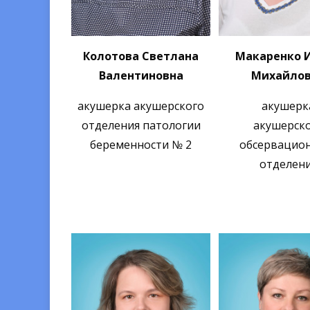
Колотова Светлана
Макаренко 
Валентиновна
Михайло
акушерка акушерского
акушерк
отделения патологии
акушерск
беременности № 2
обсервацио
отделен