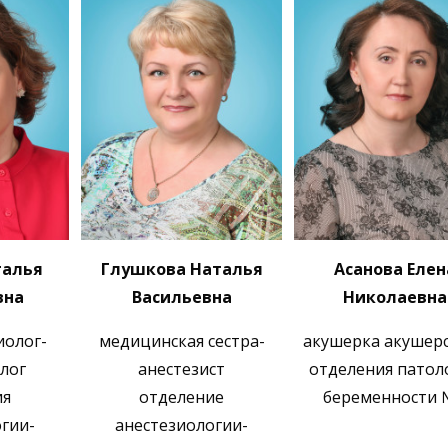
талья
Глушкова Наталья
Асанова Елен
вна
Васильевна
Николаевна
иолог-
медицинская сестра-
акушерка акушер
лог
анестезист
отделения патол
ия
отделение
беременности 
гии-
анестезиологии-