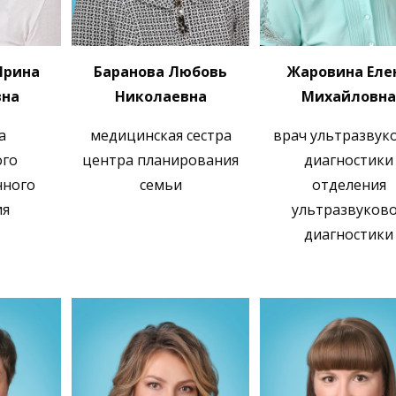
Ирина
Баранова Любовь
Жаровина Еле
вна
Николаевна
Михайловна
а
медицинская сестра
врач ультразвук
ого
центра планирования
диагностики
нного
семьи
отделения
ия
ультразвуков
диагностики