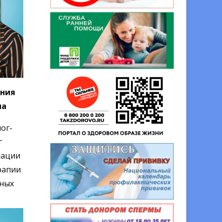
ения
на
ог-
г
мации
рапии
ных