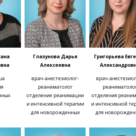
сана
Глазунова Дарья
Григорьева Евг
вна
Алексеевна
Александров
ша
врач-анестезиолог-
врач-анестезиол
ия
реаниматолог
реаниматоло
нных
отделение реанимации
отделения реани
и интенсивной терапии
и интенсивной те
для новорожденных
для новорожден