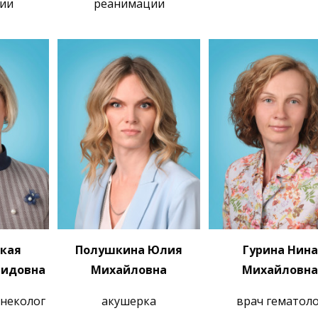
ии
реанимации
кая
Полушкина Юлия
Гурина Нина
нидовна
Михайловна
Михайловна
инеколог
акушерка
врач гематоло