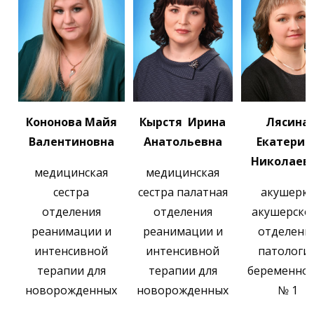
Кононова Майя
Кырстя Ирина
Лясина
Валентиновна
Анатольевна
Екатерин
Николаев
медицинская
медицинская
сестра
сестра палатная
акушерк
отделения
отделения
акушерско
реанимации и
реанимации и
отделени
интенсивной
интенсивной
патологи
терапии для
терапии для
беременно
новорожденных
новорожденных
№ 1