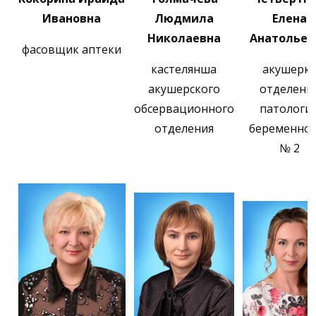
Ивановна
Людмила
Елена
Николаевна
Анатольев
фасовщик аптеки
кастелянша
акушерк
акушерского
отделени
обсервационного
патологи
отделения
беременно
№ 2