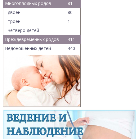
Многоплодных родов
81
- двоен
80
- троен
1
- четверо детей
-
Преждевременных родов
411
Недоношенных детей
440