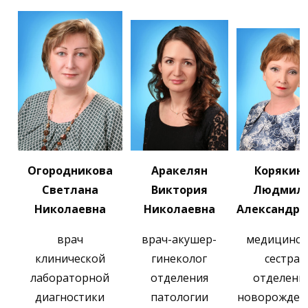
Огородникова
Аракелян
Корякин
Светлана
Виктория
Людмил
Николаевна
Николаевна
Александро
врач
врач-акушер-
медицинск
клинической
гинеколог
сестра
лабораторной
отделения
отделени
диагностики
патологии
новорожден