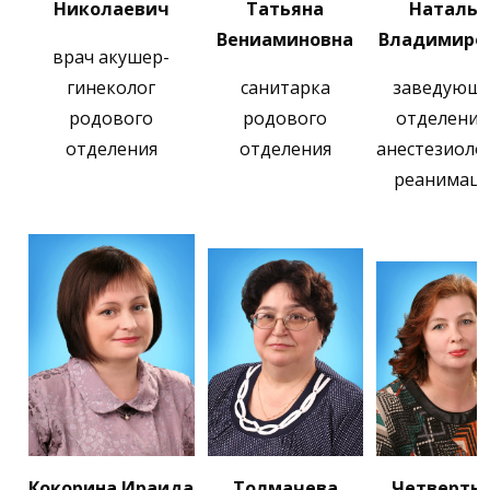
Николаевич
Татьяна
Наталья
Вениаминовна
Владимиро
врач акушер-
гинеколог
санитарка
заведующ
родового
родового
отделени
отделения
отделения
анестезиоло
реанимац
Кокорина Ираида
Толмачева
Четвертн