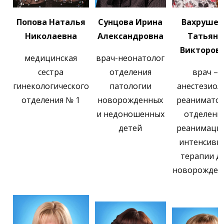
Попова Наталья
Сунцова Ирина
Вахрушев
Николаевна
Александровна
Татьяна
Викторов
медицинская
врач-неонатолог
сестра
отделения
врач –
гинекологического
патологии
анестезиол
отделения № 1
новорожденных
реанимато
и недоношенных
отделени
детей
реанимаци
интенсивн
терапии д
новорожден