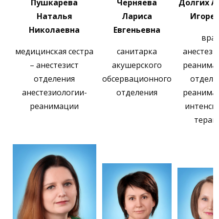
Пушкарева
Черняева
Долгих А
Наталья
Лариса
Игоре
Николаевна
Евгеньевна
вра
медицинская сестра
санитарка
анестези
– анестезист
акушерского
реанима
отделения
обсервационного
отделе
анестезиологии-
отделения
реанима
реанимации
интенси
терап