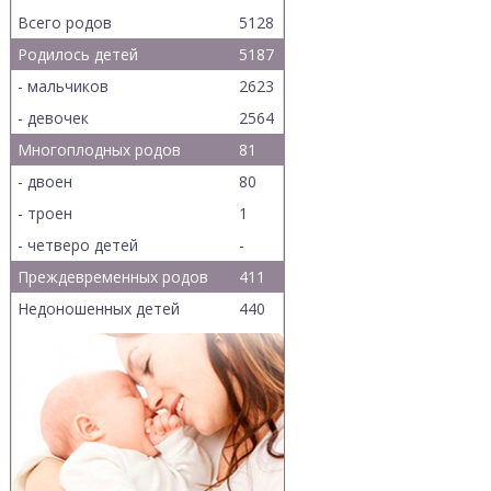
Всего родов
5128
Родилось детей
5187
- мальчиков
2623
- девочек
2564
Многоплодных родов
81
- двоен
80
- троен
1
- четверо детей
-
Преждевременных родов
411
Недоношенных детей
440