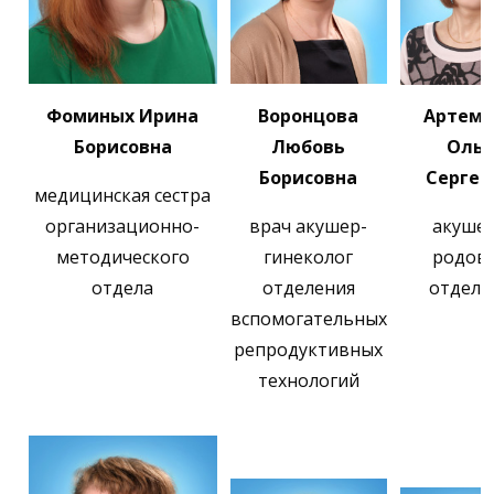
Фоминых Ирина
Воронцова
Артемь
Борисовна
Любовь
Ольг
Борисовна
Сергее
медицинская сестра
организационно-
врач акушер-
акуше
методического
гинеколог
родов
отдела
отделения
отделе
вспомогательных
репродуктивных
технологий