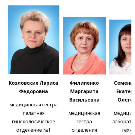
Козловских Лариса
Филипенко
Семени
Федоровна
Маргарита
Екатер
Васильевна
Олего
медицинская сестра
палатная
медицинская
медицин
гинекологическое
сестра
лаборат
отделение №1
отделения
техн