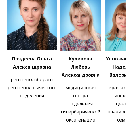
Поздеева Ольга
Куликова
Устюжан
Александровна
Любовь
Наде
Александровна
Валери
рентгенолаборант
рентгенологического
медицинская
врач ак
отделения
сестра
гинеко
отделения
цент
гипербарической
планиро
оксигенации
семь