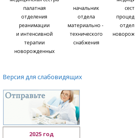
палатная
начальник
сестр
отделения
отдела
процеду
реанимации
материально -
отделе
и интенсивной
технического
новорожд
терапии
снабжения
новорожденных
Версия для слабовидящих
2025 год