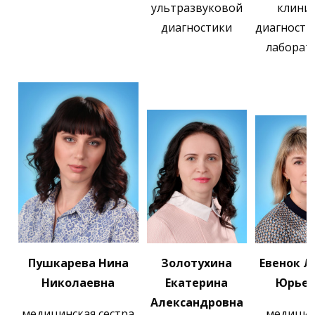
ультразвуковой
клини
диагностики
диагности
лаборат
Пушкарева Нина
Золотухина
Евенок Л
Николаевна
Екатерина
Юрьев
Александровна
медицинская сестра
медицин