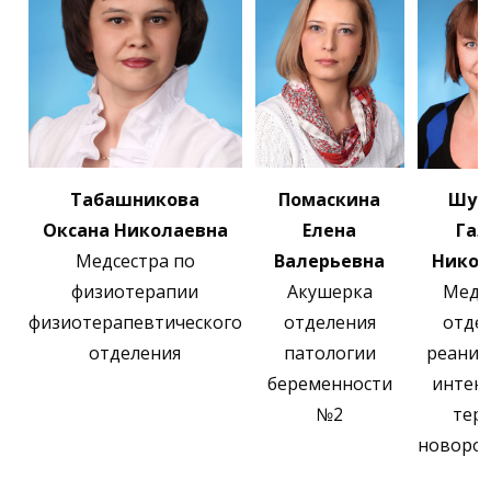
Табашникова
Помаскина
Шус
Оксана Николаевна
Елена
Гал
Медсестра по
Валерьевна
Никол
физиотерапии
Акушерка
Медс
физиотерапевтического
отделения
отде
отделения
патологии
реаним
беременности
интен
№2
тер
новоро