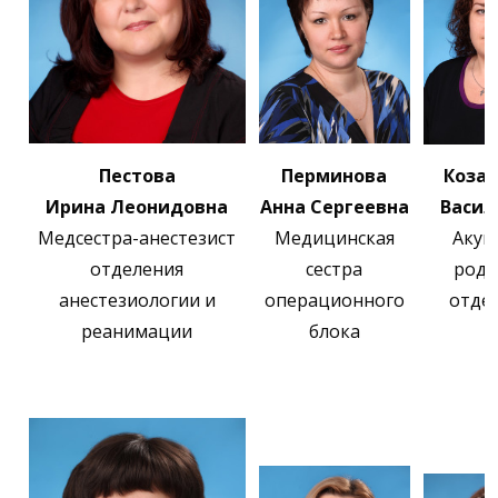
Пестова
Перминова
Козак
Ирина Леонидовна
Анна Сергеевна
Васил
Медсестра-анестезист
Медицинская
Акуш
отделения
сестра
родо
анестезиологии и
операционного
отде
реанимации
блока