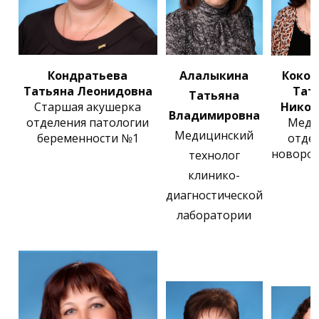
Кондратьева
Алалыкина
Коков
Татьяна Леонидовна
Тат
Татьяна
Старшая акушерка
Никол
Владимировна
отделения патологии
Медс
Медицинский
беременности №1
отде
новоро
технолог
клинико-
диагностической
лаборатории