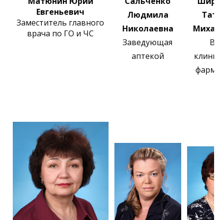
Матюнин Юрий
Сальченко
Широ
Евгеньевич
Людмила
Тат
Заместитель главного
Николаевна
Михай
врача по ГО и ЧС
Заведующая
Вр
аптекой
клини
фарма