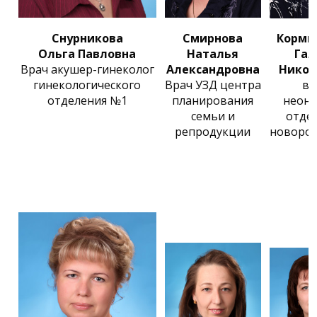
Снурникова
Смирнова
Кормщ
Ольга Павловна
Наталья
Гал
Врач акушер-гинеколог
Александровна
Никол
гинекологического
Врач УЗД центра
вр
отделения №1
планирования
неона
семьи и
отде
репродукции
новоро