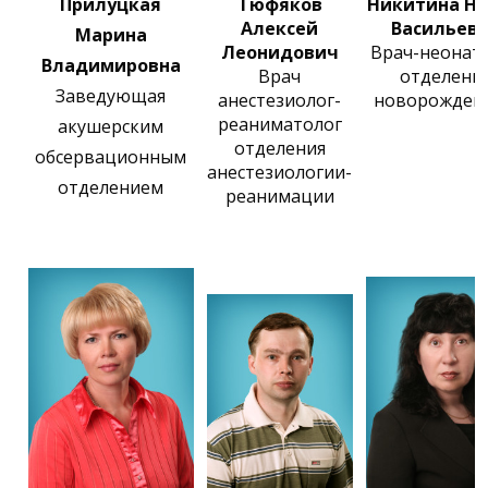
Прилуцкая
Тюфяков
Никитина Н
Алексей
Васильев
Марина
Леонидович
Врач-неонат
Владимировна
Врач
отделени
Заведующая
анестезиолог-
новорожден
реаниматолог
акушерским
отделения
обсервационным
анестезиологии-
отделением
реанимации