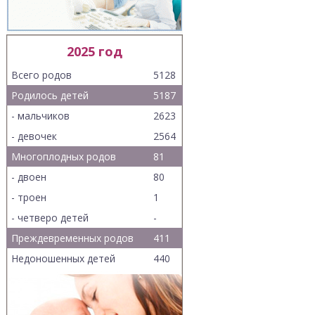
2025 год
Всего родов
5128
Родилось детей
5187
- мальчиков
2623
- девочек
2564
Многоплодных родов
81
- двоен
80
- троен
1
- четверо детей
-
Преждевременных родов
411
Недоношенных детей
440