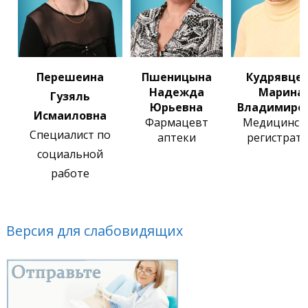
Перешеина
Пшеницына
Кудрявце
Надежда
Марина
Гузяль
Юрьевна
Владимиро
Исмаиловна
Фармацевт
Медицинск
Специалист по
аптеки
регистрат
социальной
работе
Версия для слабовидящих