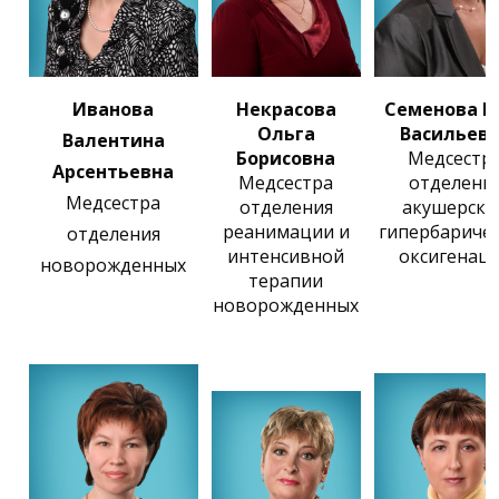
Иванова
Некрасова
Семенова В
Ольга
Васильев
Валентина
Борисовна
Медсестр
Арсентьевна
Медсестра
отделени
Медсестра
отделения
акушерско
реанимации и
гипербариче
отделения
интенсивной
оксигенац
новорожденных
терапии
новорожденных