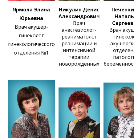
Ярмола Элина
Никулин Денис
Печенкин
Александрович
Наталья
Юрьевна
Врач
Сергеевн
Врач акушер-
анестезиолог-
Врач акуше
гинеколог
реаниматолог
гинеколо
реанимации и
акушерско
гинекологического
интенсивной
отделени
отделения №1
терапии
патологи
новорожденных
беременност