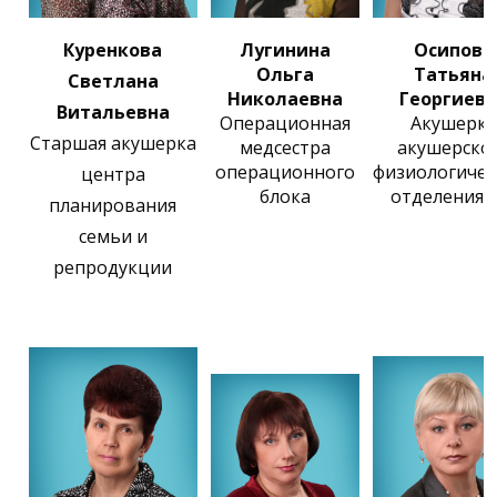
Куренкова
Лугинина
Осипова
Ольга
Татьяна
Светлана
Николаевна
Георгиев
Витальевна
Операционная
Акушерка
Старшая акушерка
медсестра
акушерско
операционного
физиологичес
центра
блока
отделения 
планирования
семьи и
репродукции