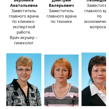
Вероника
Дмитрий
Леонидов
Анатольевна
Валерьевич
Заместите
Заместитель
Заместитель
главного вр
главного врача
главного врача
по
по клинико-
по технике
экономичес
экспертной
вопросам
работе.
Врач акушер –
гинеколог