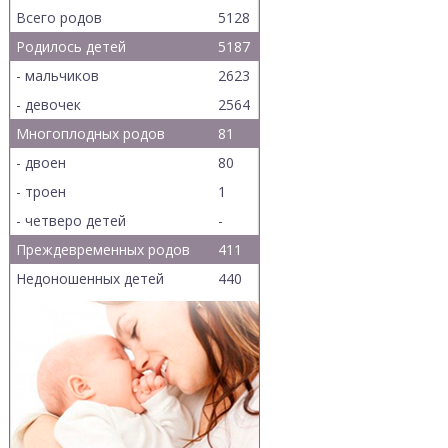
Всего родов
5128
Родилось детей
5187
- мальчиков
2623
- девочек
2564
Многоплодных родов
81
- двоен
80
- троен
1
- четверо детей
-
Преждевременных родов
411
Недоношенных детей
440