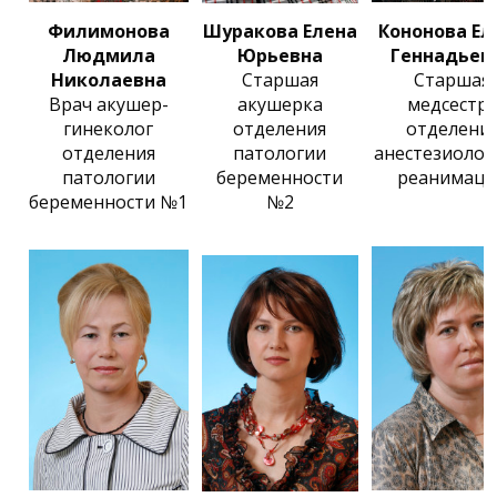
Филимонова
Шуракова Елена
Кононова Ел
Людмила
Юрьевна
Геннадьев
Николаевна
Старшая
Старшая
Врач акушер-
акушерка
медсестр
гинеколог
отделения
отделени
отделения
патологии
анестезиолог
патологии
беременности
реанимаци
беременности №1
№2