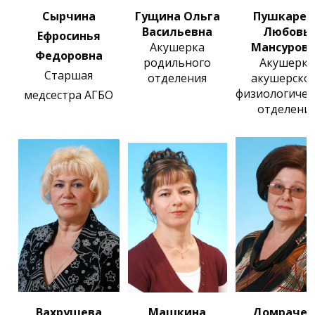
Сырчина
Гущина Ольга
Пушкарев
Васильевна
Любовь
Ефросинья
Акушерка
Мансуров
Федоровна
родильного
Акушерка
Старшая
отделения
акушерско
физиологичес
медсестра АГБО
отделени
Вахрушева
Машкина
Домрачев