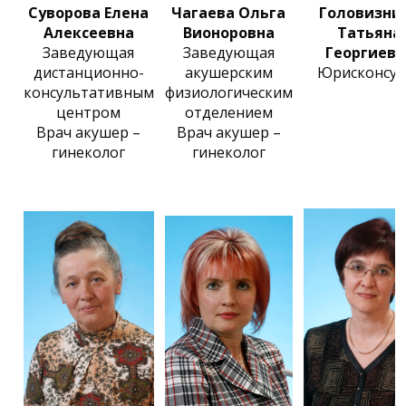
Суворова Елена
Чагаева Ольга
Головизни
Алексеевна
Вионоровна
Татьяна
Заведующая
Заведующая
Георгиевн
дистанционно-
акушерским
Юрисконсул
консультативным
физиологическим
центром
отделением
Врач акушер –
Врач акушер –
гинеколог
гинеколог