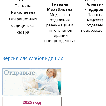
Татьяна
Алевтин
Татьяна
Михайловна
Федоровн
Николаевна
Медсестра
Палатная
Операционная
отделения
медсестр
реанимации и
отделени
медицинская
интенсивной
новорожден
сестра
терапии
новорожденных
Версия для слабовидящих
2025 год