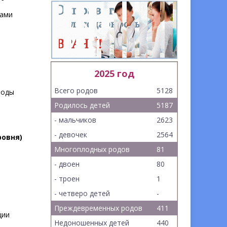
зами
2025 год
Всего родов
5128
роды
Родилось детей
5187
- мальчиков
2623
- девочек
2564
ровня)
Многоплодных родов
81
- двоен
80
- троен
1
- четверо детей
-
Преждевременных родов
411
ции
Недоношенных детей
440