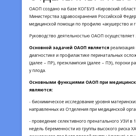
ОАОП создано на базе КОГБУЗ «Кировский областн
Министерства здравоохранения Российской Федер
медицинской помощи по профилю «акушерство и г
Руководство деятельностью ОАОП осуществляет з
Основной задачей ОАОП является
реализация 
диагностике и профилактике перинатальных ослож
(далее – ПР), преэклампсия (далее – ПЭ), пороки 
у плода.
Основными функциями ОАОП при медицинской
являются:
- биохимическое исследование уровня материнских
направленных из Отделения при медицинской орга
- проведение селективного пренатального УЗИ в 1
недель беременности из группы высокого риска Х