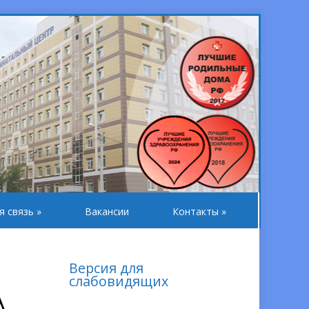
я связь
»
Вакансии
Контакты
»
Версия для
слабовидящих
А