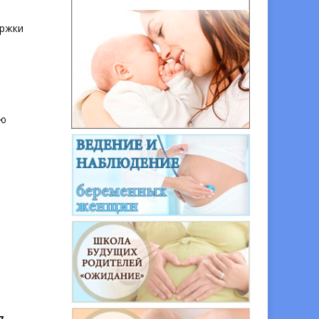
ержки
ую