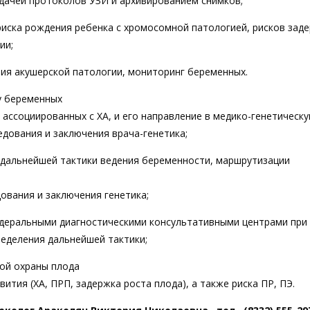
ыдачей протоколов УЗИ и архивированием снимков;
риска рождения ребенка с хромосомной патологией, рисков зад
ии;
тия акушерской патологии, мониторинг беременных.
у беременных
 ассоциированных с ХА, и его направление в медико-генетическ
едования и заключения врача-генетика;
 дальнейшей тактики ведения беременности, маршрутизации
ования и заключения генетика;
федеральными диагностическими консультативными центрами при
ределения дальнейшей тактики;
ной охраны плода
ития (ХА, ПРП, задержка роста плода), а также риска ПР, ПЭ.