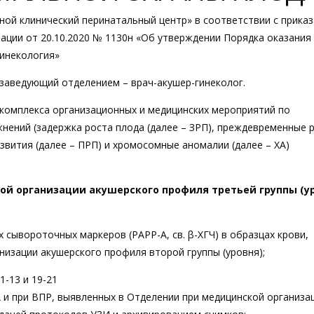
ой клинический перинатальный центр» в соответствии с прика
ации от 20.10.2020 № 1130н «Об утверждении Порядка оказания
инекология»
аведующий отделением – врач-акушер-гинеколог.
комплекса организационных и медицинских мероприятий по
нений (задержка роста плода (далее – ЗРП), преждевременные 
развития (далее – ПРП) и хромосомные аномалии (далее – ХА)
 организации акушерского профиля третьей группы (у
 сывороточных маркеров (РАРР-А, св. β-ХГЧ) в образцах крови,
низации акушерского профиля второй группы (уровня);
1-13 и 19-21
А и при ВПР, выявленных в Отделении при медицинской организа