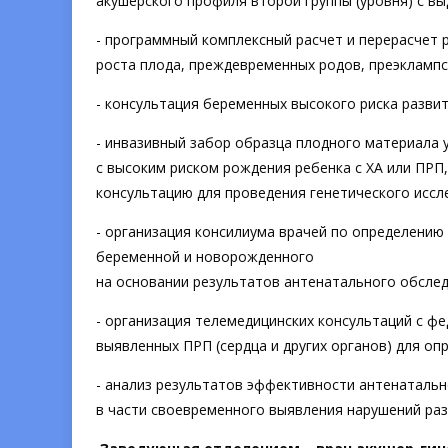
акушерского профиля второй группы (уровня) с в
- программный комплексный расчет и перерасчет 
роста плода, преждевременных родов, преэклампс
- консультация беременных высокого риска разви
- инвазивный забор образца плодного материала 
с высоким риском рождения ребенка с ХА или ПРП,
консультацию для проведения генетического иссл
- организация консилиума врачей по определению
беременной и новорожденного
на основании результатов антенатального обслед
- организация телемедицинских консультаций с 
выявленных ПРП (сердца и других органов) для оп
- анализ результатов эффективности антенаталь
в части своевременного выявления нарушений разв