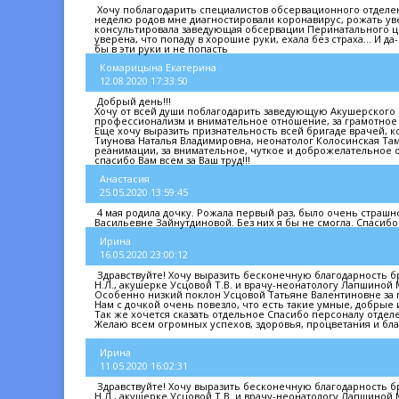
Хочу поблагодарить специалистов обсервационного отделени
неделю родов мне диагностировали коронавирус, рожать ув
консультировала заведующая обсервации Перинатального це
уверена, что попаду в хорошие руки, ехала без страха... И д
бы в эти руки и не попасть
Комарицына Екатерина
12.08.2020 17:33:50
Добрый день!!!
Хочу от всей души поблагодарить заведующую Акушерского 
профессионализм и внимательное отношение, за грамотное
Еще хочу выразить признательность всей бригаде врачей, к
Тиунова Наталья Владимировна, неонатолог Колосинская Та
реанимации, за внимательное, чуткое и доброжелательное о
спасибо Вам всем за Ваш труд!!!
Анастасия
25.05.2020 13:59:45
4 мая родила дочку. Рожала первый раз, было очень страш
Васильевне Зайнутдиновой. Без них я бы не смогла. Спасибо
Ирина
16.05.2020 23:00:12
Здравствуйте! Хочу выразить бесконечную благодарность бр
Н.Л., акушерке Усцовой Т.В. и врачу-неонатологу Лапшиной М
Особенно низкий поклон Усцовой Татьяне Валентиновне за 
Нам с дочкой очень повезло, что есть такие умные, добрые 
Так же хочется сказать отдельное Спасибо персоналу отделен
Желаю всем огромных успехов, здоровья, процветания и бла
Ирина
11.05.2020 16:02:31
Здравствуйте! Хочу выразить бесконечную благодарность бр
Н.Л., акушерке Усцовой Т.В. и врачу-неонатологу Лапшиной М