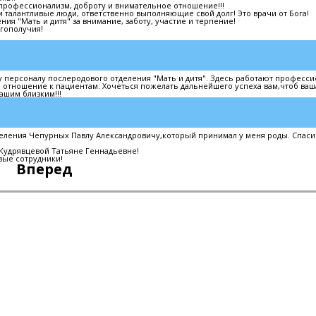
профессионализм, доброту и внимательное отношение!!!
и талантливые люди, ответственно выполняющие свой долг! Это врачи от Бога!
ия "Мать и дитя" за внимание, заботу, участие и терпение!
гополучия!
 персоналу послеродового отделения "Мать и дитя". Здесь работают професс
е отношение к пациентам. Хочеться пожелать дальнейшего успеха вам,чтоб ваш
ашим близким!!!
еления Чепурных Павлу Александровичу,который принимал у меня роды. Спаси
Кудрявцевой Татьяне Геннадьевне!
вые сотрудники!
Вперед