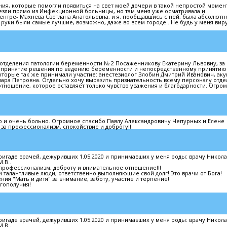
я, которые помогли появиться на свет моей дочери в такой непростой момент
езли прямо из Инфекционной больницы, но там меня уже осматривала и
нтре- Махнева Светлана Анатольевна, и я, пообщавшись с ней, была абсолютн
а- руки были самые лучшие, возможно, даже во всем городе.. Не будь у меня вир
отделения патологии беременности № 2 Посаженникову Екатерину Львовну, за
 принятие решения по ведению беременности и непосредственному принятию
оторые так же принимали участие: анестезиолог Злобин Дмитрий Иванович, ак
мара Петровна. Отдельно хочу выразить признательность всему персоналу отд
тношение, которое оставляет только чувство уважения и благодарности. Огро
но и очень больно. Огромное спасибо Павлу Александровичу Чепурных и Елене
 за профессионализм, спокойствие и доброту!!
игаде врачей, дежуривших 1.05.2020 и принимавших у меня роды: врачу Никол
.В..
профессионализм, доброту и внимательное отношение!!!
и талантливые люди, ответственно выполняющие свой долг! Это врачи от Бога!
ия "Мать и дитя" за внимание, заботу, участие и терпение!
гополучия!
игаде врачей, дежуривших 1.05.2020 и принимавших у меня роды: врачу Никол
.В..