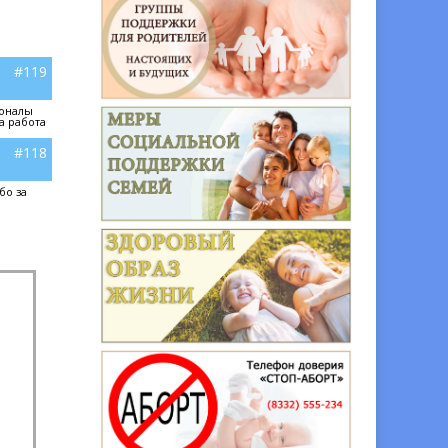
#119
ионалы
а работа
#118
бо за