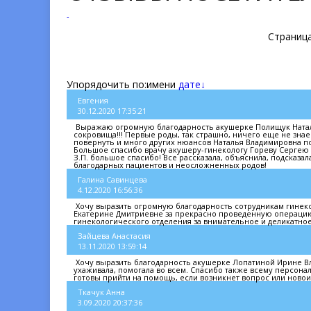
-
Страниц
Упорядочить по:
имени
дате↓
Евгения
30.12.2020 17:35:21
Выражаю огромную благодарность акушерке Полищук Натал
сокровища!!! Первые роды, так страшно, ничего еще не знае
повернуть и много других нюансов Наталья Владимировна под
Большое спасибо врачу акушеру-гинекологу Гореву Сергею 
З.П. большое спасибо! Все рассказала, объяснила, подсказа
благодарных пациентов и неосложненных родов!
Галина Савинцева
4.12.2020 16:56:36
Хочу выразить огромную благодарность сотрудникам гинек
Екатерине Дмитриевне за прекрасно проведенную операцию
гинекологического отделения за внимательное и деликатное
Зайцева Анастасия
13.11.2020 13:59:14
Хочу выразить благодарность акушерке Лопатиной Ирине Влад
ухаживала, помогала во всем. Спасибо также всему персона
готовы прийти на помощь, если возникнет вопрос или новои
Ткачук Анна
3.09.2020 20:37:36