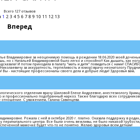
Всего 127 отзывов
а
1
2
3
4
5
6
7
8
9
10
11
12
13
Вперед
ье Владимировне за неоценимую помощь в рождении 18.06.2020 моей доченьк
шь, но с Натальей Владимировной было легко и спокойно!! Как дышать, как ногу
сказала! И потом приходила в палату "мать и дитя" повидаться с нами! СПАСИБО
Николаевичу за аккуратность, терпеливость и юмор) врачу-неонатологу Прудн
ла! Вы - настоящие профессионалы своего дела и добрые люди! Здоровья вам,
ологического отделения врачу Шиловой Елене Андреевне, анестезиологу Храм
 и профессионально подобранный наркоз. Также благодарю всех сотрудников
 отношение. С уважением, Галина Савинцева.
имировне. Рожала с ней в октябре 2020 г. платно. Оказала поддержку в родах,
лу перинатального центра. Все были очень вежливы, не было никакой грубости,
спеченной мамочке будет что-то не понятно. Желаю здоровья всем деткам!