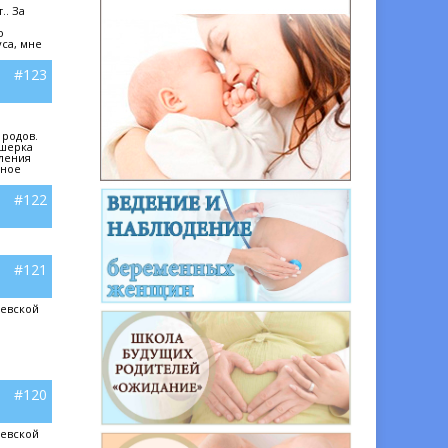
.. За
о
уса, мне
#123
 родов.
ушерка
еления
мное
#122
#121
аевской
#120
аевской