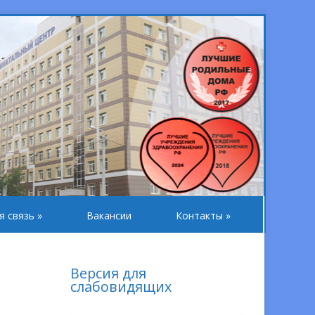
я связь
»
Вакансии
Контакты
»
Версия для
слабовидящих