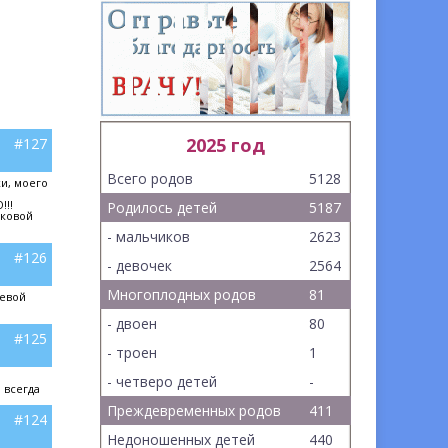
2025 год
#127
Всего родов
5128
и, моего
!!!
Родилось детей
5187
иковой
- мальчиков
2623
#126
- девочек
2564
Многоплодных родов
81
цевой
- двоен
80
#125
- троен
1
- четверо детей
-
 всегда
Преждевременных родов
411
#124
Недоношенных детей
440