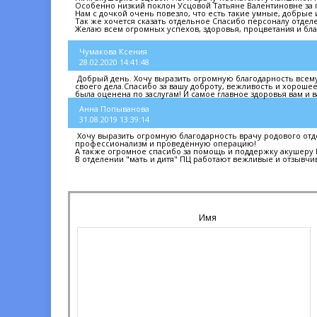
Особенно низкий поклон Усцовой Татьяне Валентиновне за 
Нам с дочкой очень повезло, что есть такие умные, добрые 
Так же хочется сказать отдельное Спасибо персоналу отделен
Желаю всем огромных успехов, здоровья, процветания и бла
Чумакова Ксения
28.02.2020 14:41:48
Добрый день. Хочу выразить огромную благодарность всему
своего дела.Спасибо за вашу доброту, вежливость и хороше
была оценена по заслугам! И самое главное здоровья вам и в
Анна Попыванова
31.08.2019 13:39:14
Хочу выразить огромную благодарность врачу родового отд
профессионализм и проведённую операцию!
А также огромное спасибо за помощь и поддержку акушеру 
В отделении "мать и дитя" ПЦ работают вежливые и отзывчи
Имя