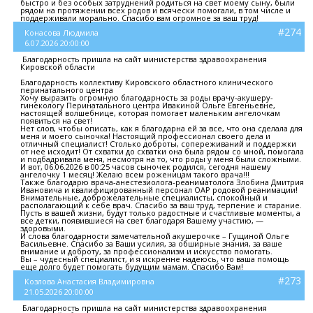
быстро и без особых затруднений родиться на свет моему сыну, были
рядом на протяжении всех родов и всячески помогали, в том числе и
поддерживали морально. Спасибо вам огромное за ваш труд!
#274
Конасова Людмила
6.07.2026 20:00:00
Благодарность пришла на сайт министерства здравоохранения
Кировской области
Благодарность коллективу Кировского областного клинического
перинатального центра
Хочу выразить огромную благодарность за роды врачу-акушеру-
гинекологу Перинатального центра Ивакиной Ольге Евгеньевне,
настоящей волшебнице, которая помогает маленьким ангелочкам
появиться на свет!
Нет слов, чтобы описать, как я благодарна ей за все, что она сделала для
меня и моего сыночка! Настоящий профессионал своего дела и
отличный специалист! Столько доброты, сопереживаний и поддержки
от нее исходит! От схватки до схватки она была рядом со мной, помогала
и подбадривала меня, несмотря на то, что роды у меня были сложными.
И вот, 06.06.2026 в 00:25 часов сыночек родился, сегодня нашему
ангелочку 1 месяц! Желаю всем роженицам такого врача!!!
Также благодарю врача-анестезиолога-реаниматолога Злобина Дмитрия
Ивановича и квалифицированный персонал ОАР родовой реанимации!
Внимательные, доброжелательные специалисты, спокойный и
располагающий к себе врач. Спасибо за ваш труд, терпение и старание.
Пусть в вашей жизни, будут только радостные и счастливые моменты, а
все детки, появившиеся на свет благодаря Вашему участию, —
здоровыми.
И слова благодарности замечательной акушерочке – Гущиной Ольге
Васильевне. Спасибо за Ваши усилия, за обширные знания, за ваше
внимание и доброту, за профессионализм и искусство помогать.
Вы – чудесный специалист, и я искренне надеюсь, что ваша помощь
еще долго будет помогать будущим мамам. Спасибо Вам!
#273
Козлова Анастасия Владимировна
21.05.2026 20:00:00
Благодарность пришла на сайт министерства здравоохранения