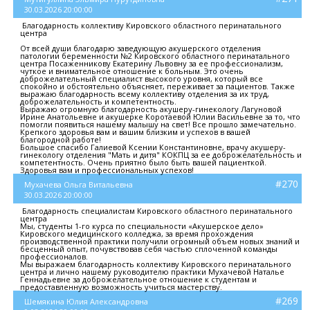
30.03.2026 20:00:00
Благодарность коллективу Кировского областного перинатального
центра
От всей души благодарю заведующую акушерского отделения
патологии беременности №2 Кировского областного перинатального
центра Посаженникову Екатерину Львовну за ее профессионализм,
чуткое и внимательное отношение к больным. Это очень
доброжелательный специалист высокого уровня, который все
спокойно и обстоятельно объясняет, переживает за пациентов. Также
выражаю благодарность всему коллективу отделения за их труд,
доброжелательность и компетентность.
Выражаю огромную благодарность акушеру-гинекологу Лагуновой
Ирине Анатольевне и акушерке Коротаевой Юлии Васильевне за то, что
помогли появиться нашему малышу на свет! Все прошло замечательно.
Крепкого здоровья вам и вашим близким и успехов в вашей
благородной работе!
Большое спасибо Галиевой Ксении Константиновне, врачу акушеру-
гинекологу отделения "Мать и дитя" КОКПЦ за ее доброжелательность и
компетентность. Очень приятно было быть вашей пациенткой.
Здоровья вам и профессиональных успехов!
#270
Мухачева Ольга Витальевна
30.03.2026 20:00:00
Благодарность специалистам Кировского областного перинатального
центра
Мы, студенты 1-го курса по специальности «Акушерское дело»
Кировского медицинского колледжа, за время прохождения
производственной практики получили огромный объем новых знаний и
бесценный опыт, почувствовав себя частью сплоченной команды
профессионалов.
Мы выражаем благодарность коллективу Кировского перинатального
центра и лично нашему руководителю практики Мухачевой Наталье
Геннадьевне за доброжелательное отношение к студентам и
предоставленную возможность учиться мастерству.
#269
Шемякина Юлия Александровна