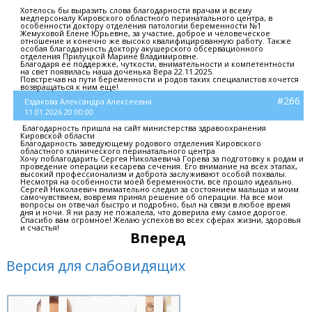
Хотелось бы выразить слова благодарности врачам и всему
медперсоналу Кировского областного перинатального центра, в
особенности доктору отделения патологии беременности №1
Жемуховой Елене Юрьевне, за участие, доброе и человеческое
отношение и конечно же высоко квалифицированную работу. Также
особая благодарность доктору акушерского обсервационного
отделения Прилуцкой Марине Владимировне.
Благодаря ее поддержке, чуткости, внимательности и компетентности
на свет появилась наша доченька Вера 22.11.2025.
Повстречав на пути беременности и родов таких специалистов хочется
возвращаться к ним еще!
#266
Ездакова Александра Алексеевна
11.01.2026 20:00:00
Благодарность пришла на сайт министерства здравоохранения
Кировской области
Благодарность заведующему родового отделения Кировского
областного клинического перинатального центра
Хочу поблагодарить Сергея Николаевича Горева за подготовку к родам и
проведение операции кесарева сечения. Его внимание на всех этапах,
высокий профессионализм и доброта заслуживают особой похвалы.
Несмотря на особенности моей беременности, всё прошло идеально.
Сергей Николаевич внимательно следил за состоянием малыша и моим
самочувствием, вовремя принял решение об операции. На все мои
вопросы он отвечал быстро и подробно, был на связи в любое время
дня и ночи. Я ни разу не пожалела, что доверила ему самое дорогое.
Спасибо вам огромное! Желаю успехов во всех сферах жизни, здоровья
и счастья!
Вперед
Версия для слабовидящих