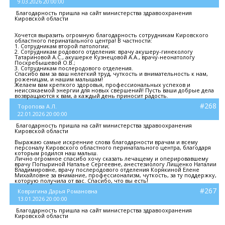
9.03.2026 20:00:00
Благодарность пришла на сайт министерства здравоохранения
Кировской области
Хочется выразить огромную благодарность сотрудникам Кировского
областного перинатального центра! В частности:
1. Сотрудникам второй патологии;
2. Сотрудникам родового отделения: врачу акушеру-гинекологу
Татариновой А.С., акушерке Кузнецовой А.А., врачу-неонатологу
Поскребышевой О.В.;
3. Сотрудникам послеродового отделения.
Спасибо вам за ваш нелегкий труд, чуткость и внимательность к нам,
роженицам, и нашим малышам!
Желаем вам крепкого здоровья, профессиональных успехов и
неиссякаемой энергии для новых свершений! Пусть ваши добрые дела
возвращаются к вам, а каждый день приносит радость.
#268
Торопова А.Л.
22.01.2026 20:00:00
Благодарность пришла на сайт министерства здравоохранения
Кировской области
Выражаю самые искренние слова благодарности врачам и всему
персоналу Кировского областного перинатального центра, благодаря
которым родился наш малыш.
Лично огромное спасибо хочу сказать лечащему и оперировавшему
врачу Попыриной Наталье Сергеевне, анестезиологу Лищенко Наталии
Владимировне, врачу послеродового отделения Корякиной Елене
Михайловне за внимание, профессионализм, чуткость, за ту поддержку,
которую получила от вас. Спасибо, что вы есть!
#267
Ковригина Дарья Романовна
13.01.2026 20:00:00
Благодарность пришла на сайт министерства здравоохранения
Кировской области