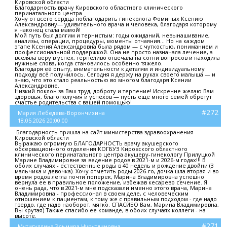
Кировской области
Благодарность врачу Кировского областного клинического
перинатального центра
Хочу от всего сердца поблагодарить гинеколога Фоминых Ксению
Александровну— удивительного врача и человека, благодаря которому
я наконец стала мамой!
Мой путь был долгим и тернистым: годы ожиданий, невынашивание,
анализы, операции, процедуры, моменты отчаяния… Но на каждом
этапе Ксения Александровна была рядом — с чуткостью, пониманием и
профессиональной поддержкой. Она не просто назначала лечение, а
вселяла веру в успех, терпеливо отвечала на сотни вопросов и находила
нужные слова, когда становилось особенно тяжело.
Благодаря её опыту, внимательности к деталям и индивидуальному
подходу всё получилось. Сегодня я держу на руках своего малыша — и
знаю, что это стало реальностью во многом благодаря Ксении
Александровне.
Низкий поклон за Ваш труд, доброту и терпение! Искренне желаю Вам
здоровья, благополучия и успехов — пусть ещё много семей обретут
счастье родительства с вашей помощью!
#272
Мария Лебедева-Ворончихина
18.05.2026 20:00:00
Благодарность пришла на сайт министерства здравоохранения
Кировской области
Выражаю огромную БЛАГОДАРНОСТЬ врачу акушерского
обсервационного отделения КОГБУЗ Кировского областного
клинического перинатального центра акушеру-гинекологу Прилуцкой
Марине Владимировне за ведение родов в 2021-м и 2026-м годах!!! В
обоих случаях - естественные роды в 40 недель и рождение двойни (3
мальчика и девочка). Хочу отметить роды 2026-го, дочка шла вторая и во
время родов легла почти поперек, Марина Владимировна успешно
вернула ее в правильное положение, избежав кесарево сечение. Я
очень рада, что в 2021-м мне подсказали именно этого врача, Марина
Владимировна - профессионал в своем деле, с человеческим
отношением к пациентам, к тому же с правильным подходом - где надо
твердо, где надо наоборот, мягко. СПАСИБО Вам, Марина Владимировна,
Вы крутая) Также спасибо ее команде, в обоих случаях коллеги - на
высоте.
#271
Мутигуллина Эльмира Нурутдиновна