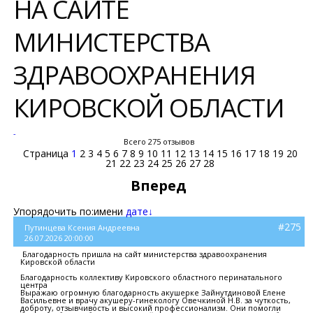
НА САЙТЕ
МИНИСТЕРСТВА
ЗДРАВООХРАНЕНИЯ
КИРОВСКОЙ ОБЛАСТИ
-
Всего 275 отзывов
Страница
1
2
3
4
5
6
7
8
9
10
11
12
13
14
15
16
17
18
19
20
21
22
23
24
25
26
27
28
Вперед
Упорядочить по:
имени
дате↓
#275
Путинцева Ксения Андреевна
26.07.2026 20:00:00
Благодарность пришла на сайт министерства здравоохранения
Кировской области
Благодарность коллективу Кировского областного перинатального
центра
Выражаю огромную благодарность акушерке Зайнутдиновой Елене
Васильевне и врачу акушеру-гинекологу Овечкиной Н.В. за чуткость,
доброту, отзывчивость и высокий профессионализм. Они помогли