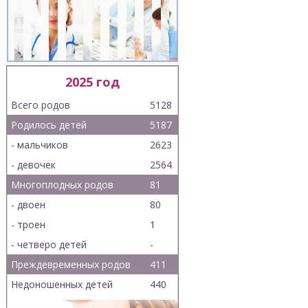
2025 год
Всего родов
5128
Родилось детей
5187
- мальчиков
2623
- девочек
2564
Многоплодных родов
81
- двоен
80
- троен
1
- четверо детей
-
Преждевременных родов
411
Недоношенных детей
440