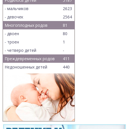
Родилось детей
5187
- мальчиков
2623
- девочек
2564
Многоплодных родов
81
- двоен
80
- троен
1
- четверо детей
-
Преждевременных родов
411
Недоношенных детей
440