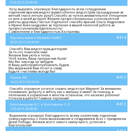
9.06.2015 20:00:00
Хочу выразить огромную благодарность всем сотрудникам
отделения:врачам,медсестрам(особенно медсестрам процедурным-за
меткий глаз и легкую руку!).Спасибо за чуткое,внимательное отношение
ко мне и моей дочурке.Желаем профессиональных успехов,легкой
работы,здоровья,счастья.Отдельное спасибо врачам Ольге Андреевне
и Ирине Александровне за терпение в вашей нелегкой работе,за
профессионализм,бдительность!
С уважением и благодарностью,Костылевы.
#414
Юргины:мама и Матвей,п.№405
30.05.2015 20:00:00
Спасибо Вам,медсестрам,докторам!
За то,что помогали нам!
Желаем Вам уюта и тепла,
Чтоб жизнь Ваша прекрасная была!
Мы Вас никогда не забудем
И Вашу работу(заботу)помнить будем.
Мы выражаем Вам почет и славу.
Будьте счастливы всегда Вы!
#413
Палата 309
16.05.2015 20:00:00
Спасибо огромное хочется сказать медсестре Марине! За внимание,
понимание, доброту и заботу как к малышу и маме! За помощь в
пеленании и кормлении и многом остальном, что касаемо ребенка!
Успехов в работе! Главное терпения!
#412
Беклемышева И.С. и Ичетовкина О.Л.
7.05.2015 20:00:00
Выражаем огромную благодарность всему коллективу отделения
новорожденных 2 этапа выхаживания и поздравляем всех с праздником
Днем Победы. Желаем всего самого наилучшего, успехов и
благополучия!
#411