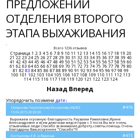
ПРЕДЛОЖЕНИЙ
ОТДЕЛЕНИЯ ВТОРОГО
ЭТАПА ВЫХАЖИВАНИЯ
-
Всего 1236 отзывов
Страница
1
2
3
4
5
6
7
8
9
10
11
12
13
14
15
16
17
18
19
20
21
22
23
24
25
26
27
28
29
30
31
32
33
34
35
36
37
38
39
40
41
42
43
44
45
46
47
48
49
50
51
52
53
54
55
56
57
58
59
60
61
62
63
64
65
66
67
68
69
70
71
72
73
74
75
76
77
78
79
80
81
82
83
84
85
86
87
88
89
90
91
92
93
94
95
96
97
98
99
100
101
102
103
104
105
106
107
108
109
110
111
112
113
114
115
116
117
118
119
120
121
122
123
124
Назад
Вперед
Упорядочить по:
имени
дате↓
#416
Смирнова,Черепанова,Касьянова,п№303
15.06.2015 20:00:00
Выражаем огромную благодарность Раузалии Рамиловне,Ирине
Александровне и всем девочкам-медсестрам с 3 поста.Вы все очень
отзывчивые люди.Спасибо за внимание,доброту,советы,помощь.Очень
благодарны Вам,искреннее "Спасибо"!!!
#415
Костылевы Е.В. и Варюша