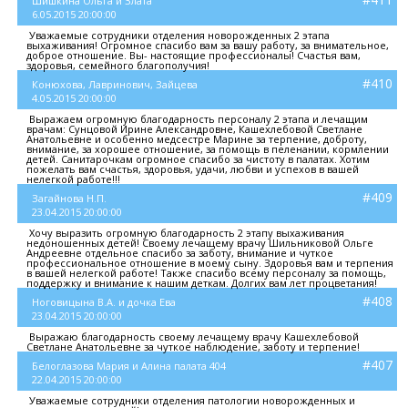
Шишкина Ольга и Злата
6.05.2015 20:00:00
Уважаемые сотрудники отделения новорожденных 2 этапа
выхаживания! Огромное спасибо вам за вашу работу, за внимательное,
доброе отношение. Вы- настоящие профессионалы! Счастья вам,
здоровья, семейного благополучия!
#410
Конюхова, Лавринович, Зайцева
4.05.2015 20:00:00
Выражаем огромную благодарность персоналу 2 этапа и лечащим
врачам: Сунцовой Ирине Александровне, Кашехлебовой Светлане
Анатольевне и особенно медсестре Марине за терпение, доброту,
внимание, за хорошее отношение, за помощь в пеленании, кормлении
детей. Санитарочкам огромное спасибо за чистоту в палатах. Хотим
пожелать вам счастья, здоровья, удачи, любви и успехов в вашей
нелегкой работе!!!
#409
Загайнова Н.П.
23.04.2015 20:00:00
Хочу выразить огромную благодарность 2 этапу выхаживания
недоношенных детей! Своему лечащему врачу Шильниковой Ольге
Андреевне отдельное спасибо за заботу, внимание и чуткое
профессиональное отношение в моему сыну. Здоровья вам и терпения
в вашей нелегкой работе! Также спасибо всему персоналу за помощь,
поддержку и внимание к нашим деткам. Долгих вам лет процветания!
#408
Ноговицына В.А. и дочка Ева
23.04.2015 20:00:00
Выражаю благодарность своему лечащему врачу Кашехлебовой
Светлане Анатольевне за чуткое наблюдение, заботу и терпение!
#407
Белоглазова Мария и Алина палата 404
22.04.2015 20:00:00
Уважаемые сотрудники отделения патологии новорожденных и