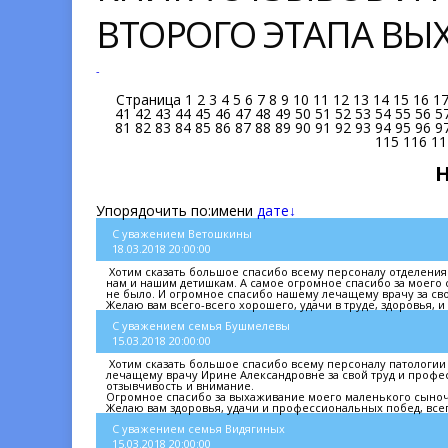
ВТОРОГО ЭТАПА В
-
Страница
1
2
3
4
5
6
7
8
9
10
11
12
13
14
15
16
1
41
42
43
44
45
46
47
48
49
50
51
52
53
54
55
56
5
81
82
83
84
85
86
87
88
89
90
91
92
93
94
95
96
9
115
116
11
Упорядочить по:
имени
дате↓
С уважением Ветошкины
18.03.2018 20:00:00
Хотим сказать большое спасибо всему персоналу отделени
нам и нашим детишкам. А самое огромное спасибо за моего с
не было. И огромное спасибо нашему лечащему врачу за сво
Желаю вам всего-всего хорошего, удачи в труде, здоровья, и
С уважением семья Бушмелевы
15.03.2018 20:00:00
Хотим сказать большое спасибо всему персоналу патологи
лечащему врачу Ирине Александровне за свой труд и професс
отзывчивость и внимание.
Огромное спасибо за выхаживание моего маленького сыно
Желаю вам здоровья, удачи и профессиональных побед, все
С уважением семья Видягиных
15.03.2018 20:00:00