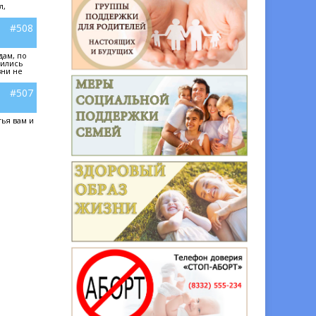
л,
#508
дам, по
сились
зни не
#507
ья вам и