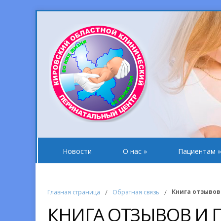
Новости
О нас
»
Пациентам
»
Книга отзывов
Главная страница
/
Обратная связь
/
КНИГА ОТЗЫВОВ И