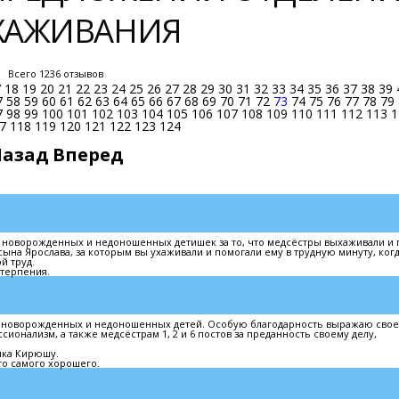
ЫХАЖИВАНИЯ
Всего 1236 отзывов
7
18
19
20
21
22
23
24
25
26
27
28
29
30
31
32
33
34
35
36
37
38
39
7
58
59
60
61
62
63
64
65
66
67
68
69
70
71
72
73
74
75
76
77
78
79
7
98
99
100
101
102
103
104
105
106
107
108
109
110
111
112
113
1
7
118
119
120
121
122
123
124
Назад
Вперед
я новорожденных и недоношенных детишек за то, что медсёстры выхаживали и
ына Ярослава, за которым вы ухаживали и помогали ему в трудную минуту, ког
й труд.
 терпения.
и новорожденных и недоношенных детей. Особую благодарность выражаю сво
ионализм, а также медсёстрам 1, 2 и 6 постов за преданность своему делу,
чка Кирюшу.
го самого хорошего.