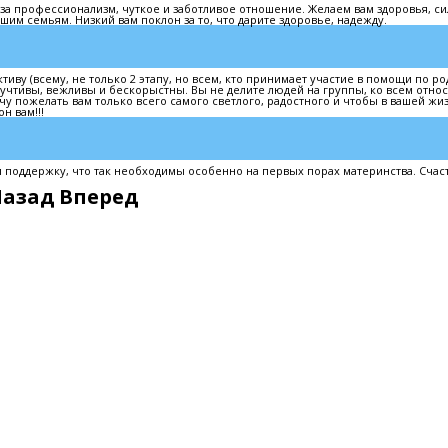
а профессионализм, чуткое и заботливое отношение. Желаем вам здоровья, си
шим семьям. Низкий вам поклон за то, что дарите здоровье, надежду.
иву (всему, не только 2 этапу, но всем, кто принимает участие в помощи по ро
учтивы, вежливы и бескорыстны. Вы не делите людей на группы, ко всем отно
очу пожелать вам только всего самого светлого, радостного и чтобы в вашей жи
н вам!!!
поддержку, что так необходимы особенно на первых порах материнства. Счаст
Назад
Вперед