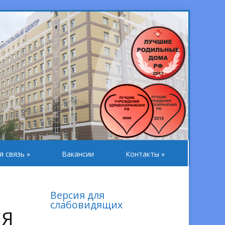
я связь
»
Вакансии
Контакты
»
Версия для
слабовидящих
ИЯ