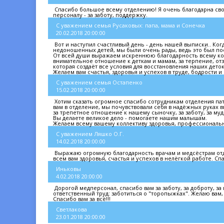
Спасибо большое всему отделению! Я очень благодарна св
персоналу - за заботу, поддержку.
С уважением семья Русаковых: папа, мама и Сонечка
20.02.2018 20:00:00
Вот и наступил счастливый день - день нашей выписки.. К
недоношенных детей, мы были очень рады, ведь это был пос
От всей души выражаем искреннюю благодарность всему кол
внимательное отношение к деткам и мамам, за терпение, от
которая создаёт все условия для восстановления наших дето
Желаем вам счастья, здоровья и успехов в труде, бодрости и
С уважением семья Остапенко
15.02.2018 20:00:00
Хотим сказать огромное спасибо сотрудникам отделения па
вам в отделение, мы почувствовали себя в надёжных руках 
за трепетное отношение к нашему сыночку, за заботу, за му
Вы делаете великое дело - помогаете нашим малышам.
Желаем всему вашему коллективу здоровья, профессиональны
С уважением Ляшко О.Г.
14.02.2018 20:00:00
Выражаю огромную благодарность врачам и медсёстрам отд
всем вам здоровья, счастья и успехов в нелёгкой работе. Спа
Иньковы
4.02.2018 20:00:00
Дорогой медперсонал, спасибо вам за заботу, за доброту, за
ответственный труд: заботиться о "торопыжках". Желаю вам, 
Спасибо вам за всё!!!
Светлакова
23.01.2018 20:00:00