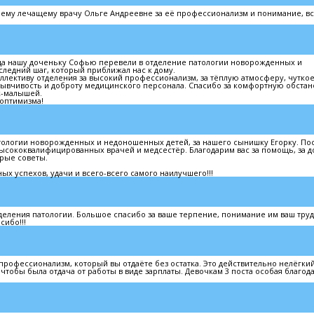
оему лечащему врачу Ольге Андреевне за её профессионализм и понимание, в
огда нашу доченьку Софью перевели в отделение патологии новорожденных и
ледний шаг, который приближал нас к дому.
лективу отделения за высокий профессионализм, за тёплую атмосферу, чуткое
зывчивость и доброту медицинского персонала. Спасибо за комфортную обстан
к-малышей.
 оптимизма!
тологии новорожденных и недоношенных детей, за нашего сынишку Егорку. Пос
высококвалифицированных врачей и медсестёр. Благодарим вас за помощь, за д
дрые советы.
х успехов, удачи и всего-всего самого наилучшего!!!
еления патологии. Большое спасибо за ваше терпение, понимание им ваш тру
сибо!!!
 профессионализм, который вы отдаёте без остатка. Это действительно нелёгкий
чтобы была отдача от работы в виде зарплаты. Девочкам 3 поста особая благода