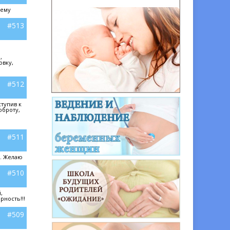
сему
#513
,
овку,
#512
тупив к
оброту,
#511
д. Желаю
#510
,
рность!!!
#509