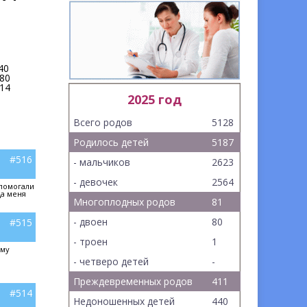
40
80
14
2025 год
Всего родов
5128
Родилось детей
5187
#516
- мальчиков
2623
- девочек
2564
 помогали
да меня
Многоплодных родов
81
- двоен
80
#515
- троен
1
ему
- четверо детей
-
Преждевременных родов
411
#514
Недоношенных детей
440