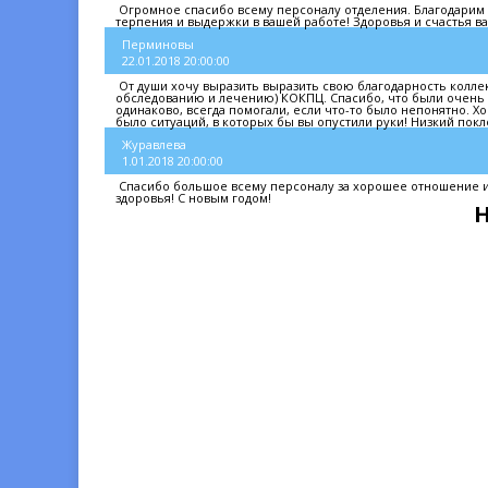
Огромное спасибо всему персоналу отделения. Благодарим з
терпения и выдержки в вашей работе! Здоровья и счастья ва
Перминовы
22.01.2018 20:00:00
От души хочу выразить выразить свою благодарность коллект
обследованию и лечению) КОКПЦ. Спасибо, что были очень 
одинаково, всегда помогали, если что-то было непонятно. Х
было ситуаций, в которых бы вы опустили руки! Низкий покло
Журавлева
1.01.2018 20:00:00
Спасибо большое всему персоналу за хорошее отношение и 
здоровья! С новым годом!