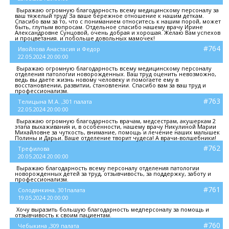
Выражаю огромную благодарность всему медицинскому персоналу за
ваш тяжелый труд! За ваше бережное отношение к нашим деткам.
Спасибо вам за то, что с пониманием относитесь к нашим порой, может
быть, глупым вопросам. Отдельное спасибо нашему врачу Ирине
Александровне Сунцовой, очень добрая и хорошая. Желаю Вам успехов
и процветания. и побольше довольных мамочек!
#764
Ивойлова Анастасия и Федор
22.05.2024 20:00:00
Выражаю огромную благодарность всему медицинскому персоналу
отделения патологии новорожденных. Ваш труд оценить невозможно,
ведь вы даете жизнь новому человеку и помогаете ему в
восстановлении, развитии, становлении. Спасибо вам за ваш труд и
профессионализм.
#763
Телицына М.А. ,301 палата
22.05.2024 20:00:00
Выражаю огромную благодарность врачам, медсестрам, акушеркам 2
этапа выхаживания и, в особенности, нашему врачу Никулиной Марии
Михайловне за чуткость, внимание, помощь и лечение наших малышек
Полины и Дарьи. Ваше отделение творит чудеса! А врачи-волшебники!
#762
Трефилова
20.05.2024 20:00:00
Выражаю благодарность всему персоналу отделения патологии
новорожденных детей за труд, отзывчивость, за поддержку, заботу и
профессионализм.
#761
Солодянкина, 301палата
19.05.2024 20:00:00
Хочу выразить большую благодарность медперсоналу за помощь и
отзывчивость к своим пациентам.
#760
Чебыкина ,309 палата