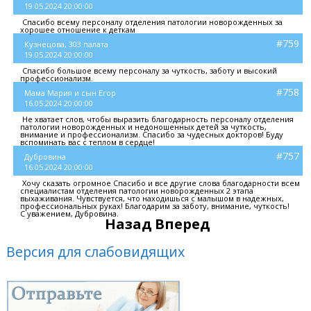
19.05.2024 20:00:00
Спасибо всему персоналу отделения патологии новорожденных за
хорошее отношение к деткам
#759
Кузнецова, 303 палата
19.05.2024 20:00:00
Спасибо большое всему персоналу за чуткость, заботу и высокий
профессионализм.
#758
Мама Мария и сын Егор
16.05.2024 20:00:00
Не хватает слов, чтобы выразить благодарность персоналу отделения
патологии новорожденных и недоношенных детей за чуткость,
внимание и профессионализм. Спасибо за чудесных докторов! Буду
вспоминать вас с теплом в сердце!
#757
Дубровина
16.05.2024 20:00:00
Хочу сказать огромное Спасибо и все другие слова благодарности всем
специалистам отделения патологии новорожденных 2 этапа
выхаживания. Чувствуется, что находишься с малышом в надежных,
профессиональных руках! Благодарим за заботу, внимание, чуткость!
С уважением, Дубровина.
Назад
Вперед
Версия для слабовидящих