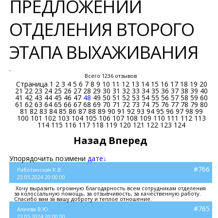
ПРЕДЛОЖЕНИЙ
ОТДЕЛЕНИЯ ВТОРОГО
ЭТАПА ВЫХАЖИВАНИЯ
-
Всего 1236 отзывов
Страница
1
2
3
4
5
6
7
8
9
10
11
12
13
14
15
16
17
18
19
20
21
22
23
24
25
26
27
28
29
30
31
32
33
34
35
36
37
38
39
40
41
42
43
44
45
46
47
48
49
50
51
52
53
54
55
56
57
58
59
60
61
62
63
64
65
66
67
68
69
70
71
72
73
74
75
76
77
78
79
80
81
82
83
84
85
86
87
88
89
90
91
92
93
94
95
96
97
98
99
100
101
102
103
104
105
106
107
108
109
110
111
112
113
114
115
116
117
118
119
120
121
122
123
124
Назад
Вперед
Упорядочить по:
имени
дате↓
#766
Работинская К.В.
23.05.2024 20:00:00
Хочу выразить огромную благодарность всем сотрудникам отделения
за колоссальную помощь, за отзывчивость, за качественную работу.
Спасибо вам за вашу доброту и теплое отношение.
#765
Алиева В.Ю.
23.05.2024 20:00:00