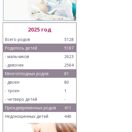
2025 год
Всего родов
5128
Родилось детей
5187
- мальчиков
2623
- девочек
2564
Многоплодных родов
81
- двоен
80
- троен
1
- четверо детей
-
Преждевременных родов
411
Недоношенных детей
440