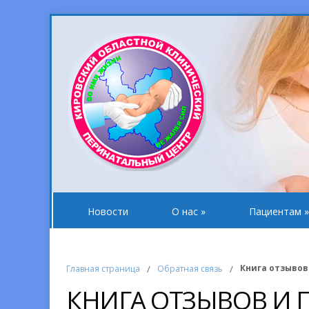
Новости
О нас
»
Пациентам
»
Книга отзывов
Главная страница
/
Обратная связь
/
КНИГА ОТЗЫВОВ И