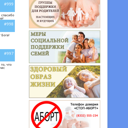
#999
е спасибо
а!
#998
 Бога!
#997
то, что
нас