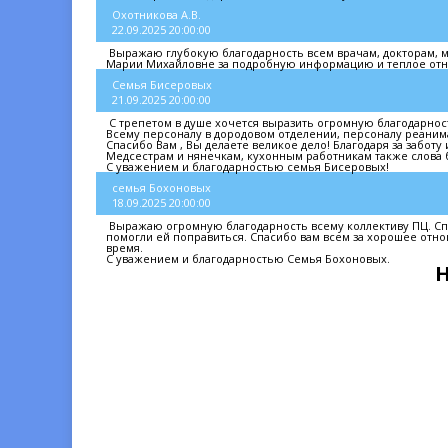
Охотникова А.В.
22.09.2025 20:00:00
Выражаю глубокую благодарность всем врачам, докторам, м
Марии Михайловне за подробную информацию и теплое отно
Семья Бисеровых
21.09.2025 20:00:00
С трепетом в душе хочется выразить огромную благодарност
Всему персоналу в дородовом отделении, персоналу реани
Спасибо Вам , Вы делаете великое дело! Благодаря за заботу 
Медсестрам и нянечкам, кухонным работникам также слова 
С уважением и благодарностью семья Бисеровых!
семья Бохоновых
18.09.2025 20:00:00
Выражаю огромную благодарность всему коллективу ПЦ. Спа
помогли ей поправиться. Спасибо вам всем за хорошее отноше
время.
С уважением и благодарностью Семья Бохоновых.