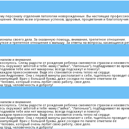
сему персоналу отделения патологии новорожденных .Вы настоящие професси
ношение. Желаю всем огромных успехов, здоровья, процветания и благополучия
ионалы своего дела. За оказанную помощь, внимание, трепетное отношение.
ткое и трепетное отношение к малышу. За ответы на вопросы, касающиеся ре
онализм и внимание.
то коснулось. Слезы радости от рождения ребенка сменяются страхом и неизвест
есь окружают заботой и тебя -маму ("зайка", "Лапонька"), подбадривают во вре
подливом тебе или нет макароны; всегда подскажут и помогут.
 каждом прикосновении. Видя это становится очень тепло на сердце.
и Андреевне. Она с первой минуты располагает к себе, тщательно проводит 
анипуляций. Врач с большой буквы, даже соседки по палате отметили ее
Человек, который очень любит свою работу, свое дело.
аш труд, человечность и доброту!
онализм и внимание.
то коснулось. Слезы радости от рождения ребенка сменяются страхом и неизвест
есь окружают заботой и тебя -маму ("зайка", "Лапонька"), подбадривают во вре
подливом тебе или нет макароны; всегда подскажут и помогут.
 каждом прикосновении. Видя это становится очень тепло на сердце.
и Андреевне. Она с первой минуты располагает к себе, тщательно проводит 
анипуляций. Врач с большой буквы, даже соседки по палате отметили ее
Человек, который очень любит свою работу, свое дело.
аш труд, человечность и доброту!