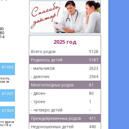
40
80
14
2025 год
Всего родов
5128
Родилось детей
5187
#1006
- мальчиков
2623
- девочек
2564
кость.
рам за
Многоплодных родов
81
- двоен
80
#1005
- троен
1
- четверо детей
-
#1004
Преждевременных родов
411
го врача
по ГВ и
Недоношенных детей
440