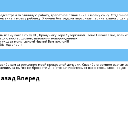
едсестрам за отличную работу, трепетное отношение к моему сыну. Отдельно
шение к моему ребенку. Я очень благодарна персоналу перинатального центр
ь всему коллективу ПЦ. Врачу - акушеру Суворкиной Елене Николаевне, врач от
мации, послеродовом, патологии новорожденных.
и уход за моим сыном! Низкий Вам поклон!!!
благодарности!
сибо вам за рождение моей прекрасной дочурки. Спасибо огромное врачам за 
ние, за то, что не бросаете и не отворачиваетесь от нас в столь сложное для 
Назад
Вперед