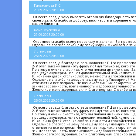
Гильманова И.С.
29.09.2025 20:00:00
От всего сердца хочу выразить огромную благодарность в
своего дела. Спасибо за доброту, вежливость и хорошее от
вашим близким.
мама Мусихина
29.09.2025 20:00:00
Огромное спасибо всему персоналу отделения. Вы професс
Отдельное спасибо лечащему врачу Марии Михайловне за чу
Логиновы
25.09.2025 20:00:00
От всего сердца благодарю весь коллектив ПЦ за професси
2- й этап выхаживания - эту фразу поймут только те, кого э
По этому я очень счастлива, что мы попали именно к вам! Зд
процедур акушерки, нальют дополнительный чай, компот, с 
И, конечно деток: столько любви, нежности и спокойствия в
Отдельное спасибо нашему лечащему врачу Глазыриной Мари
отвечает на все вопросы. Не назначает лишних лекарств и м
заинтересованность, вовлеченность и доброжелательность. 
Желаю крепкого здоровья, сил и благополучия. Спасибо за в
Логиновы
25.09.2025 20:00:00
От всего сердца благодарю весь коллектив ПЦ за професси
2- й этап выхаживания - эту фразу поймут только те, кого э
По этому я очень счастлива, что мы попали именно к вам! Зд
процедур акушерки, нальют дополнительный чай, компот, с 
И, конечно деток: столько любви, нежности и спокойствия в
Отдельное спасибо нашему лечащему врачу Глазыриной Мари
отвечает на все вопросы. Не назначает лишних лекарств и м
заинтересованность, вовлеченность и доброжелательность. 
Желаю крепкого здоровья, сил и благополучия. Спасибо за в