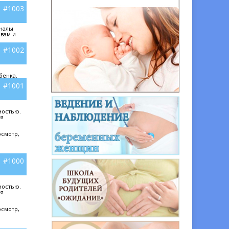
#1003
оналы
 вам и
#1002
бенка.
#1001
ностью.
мя
осмотр,
#1000
ностью.
мя
осмотр,