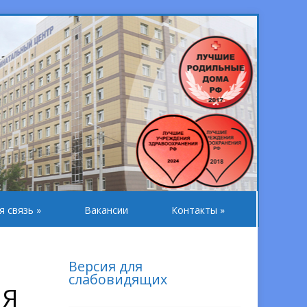
я связь
»
Вакансии
Контакты
»
Версия для
слабовидящих
ИЯ