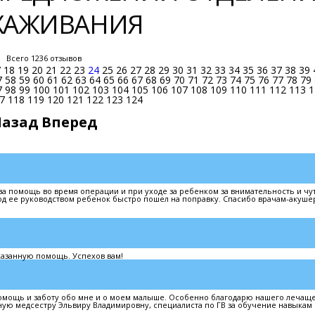
ЫХАЖИВАНИЯ
Всего 1236 отзывов
7
18
19
20
21
22
23
24
25
26
27
28
29
30
31
32
33
34
35
36
37
38
39
7
58
59
60
61
62
63
64
65
66
67
68
69
70
71
72
73
74
75
76
77
78
79
7
98
99
100
101
102
103
104
105
106
107
108
109
110
111
112
113
1
7
118
119
120
121
122
123
124
Назад
Вперед
а помощь во время операции и при уходе за ребенком за внимательность и чут
од ее руководством ребенок быстро пошел на поправку. Спасибо врачам-акуше
казанную помощь. Успехов вам!
омощь и заботу обо мне и о моем малыше. Особенно благодарю нашего лечаще
ую медсестру Эльвиру Владимировну, специалиста по ГВ за обучение навыкам 