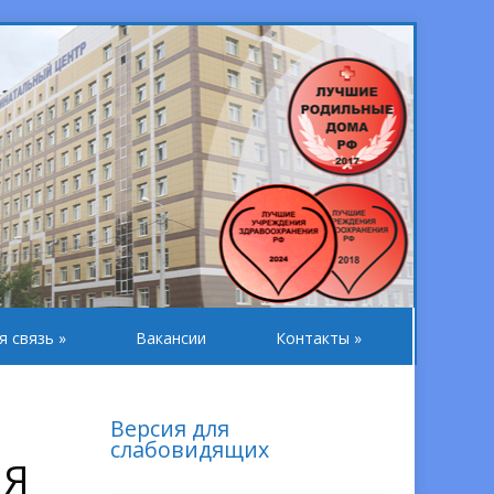
я связь
»
Вакансии
Контакты
»
Версия для
слабовидящих
ИЯ