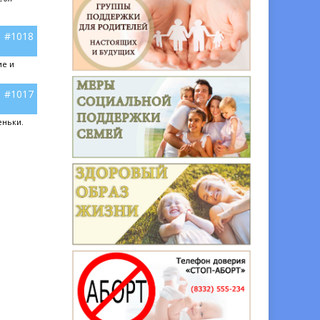
#1018
ие и
#1017
еньки.