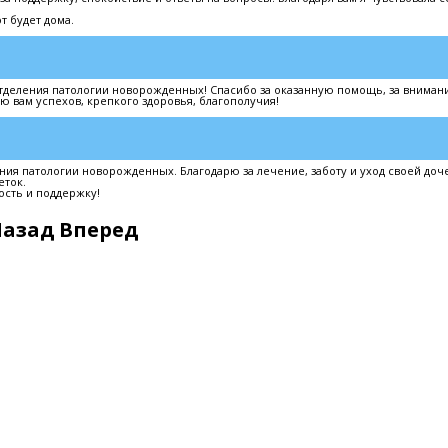
т будет дома.
тделения патологии новорожденных! Спасибо за оказанную помощь, за вниман
 вам успехов, крепкого здоровья, благополучия!
я патологии новорожденных. Благодарю за лечение, заботу и уход своей доч
еток.
ость и поддержку!
Назад
Вперед