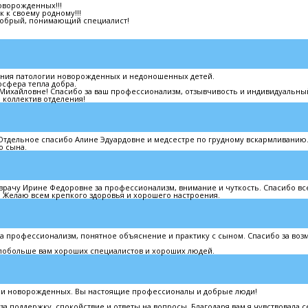
оворожденных!!!
 к своему родному!!!
 добрый, понимающий специалист!
ния патологии новорожденных и недоношенных детей.
осфера тепла добра.
ихайловне! Спасибо за ваш профессионализм, отзывчивость и индивидуальный
 коллектив отделения!
тдельное спасибо Алине Эдуардовне и медсестре по грудному вскармливанию
о сына.
рачу Ирине Федоровне за профессионализм, внимание и чуткость. Спасибо вс
 Желаю всем крепкого здоровья и хорошего настроения.
а профессионализм, понятное объяснение и практику с сыном. Спасибо за во
 побольше вам хороших специалистов и хороших людей.
гии новорожденных. Вы настоящие профессионалы и добрые люди!
а поддержку, спокойствие и ответы на вопросы. Благодаря вам я чувствовала с