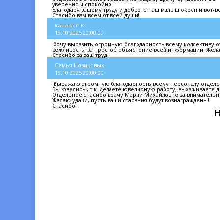
уверенно и спокойно.
Благодаря вашему труду и доброте наш малыш окреп и вот-во
Спасибо вам всем от всей души!
Канева С.В
19.10.2025 20:00:00
Хочу выразить огромную благодарность всему коллективу о
вежливость, за простое объяснение всей информации! Желаю
Спасибо за ваш труд!
Семья Новиковых
19.10.2025 20:00:00
Выражаю огромную благодарность всему персоналу отделени
Вы ювелиры, т.к. делаете ювелирную работу, выхаживаете д
Отдельное спасибо врачу Марии Михайловне за внимательн
Желаю удачи, пусть ваши старания будут вознаграждены!
Спасибо!