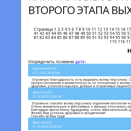
ВТОРОГО ЭТАПА В
-
Страница
1
2
3
4
5
6
7
8
9
10
11
12
13
14
15
16
1
41
42
43
44
45
46
47
48
49
50
51
52
53
54
55
56
5
81
82
83
84
85
86
87
88
89
90
91
92
93
94
95
96
9
115
116
11
Упорядочить по:
имени
дате↓
Красикова Е.Ю
6.11.2025 20:00:00
Огромную благодарность хочу выразить всему персоналу. Ос
профессионализм и внимательность по отношению к моему 
здоровья, успехов в карьере, добрых и отзывчивых пациенто
Диргела Д.О.
31.10.2025 20:00:00
Огромное спасибо всему персоналу отделения патологии н
Очень внимательные и заботливые, к малышу относились как
Благодарю врача Алину Эдуардовну, очень замечательный,
Желаю Вам успехов, здоровья и процветания!
Спасибо за Ваш труд!
Диргела Д.О.
31.10.2025 20:00:00