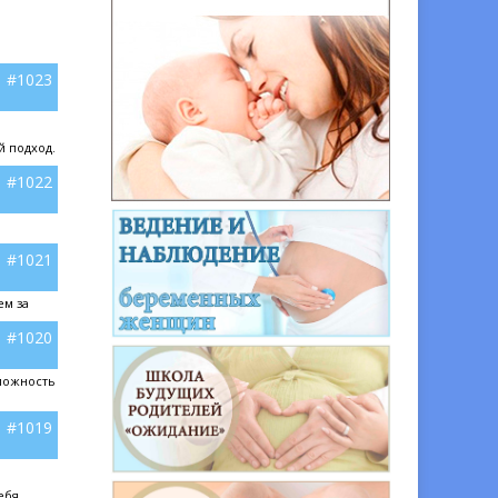
#1023
 подход.
#1022
.
#1021
ем за
#1020
зможность
#1019
ебя