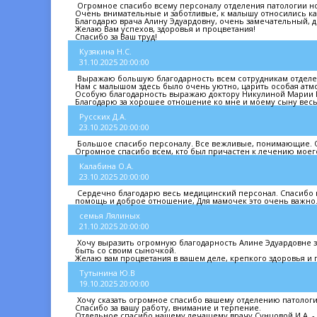
Огромное спасибо всему персоналу отделения патологии н
Очень внимательные и заботливые, к малышу относились как
Благодарю врача Алину Эдуардовну, очень замечательный,
Желаю Вам успехов, здоровья и процветания!
Спасибо за Ваш труд!
Кузякина Н.С.
31.10.2025 20:00:00
Выражаю большую благодарность всем сотрудникам отделе
Нам с малышом здесь было очень уютно, царить особая атм
Особую благодарность выражаю доктору Никулиной Марии М
Благодарю за хорошее отношение ко мне и моему сыну весь
Русских Д.А.
23.10.2025 20:00:00
Большое спасибо персоналу. Все вежливые, понимающие. О
Огромное спасибо всем, кто был причастен к лечению моег
Калабина О.А.
23.10.2025 20:00:00
Сердечно благодарю весь медицинский персонал. Спасибо в
помощь и доброе отношение, Для мамочек это очень важно.
семья Лялиных
21.10.2025 20:00:00
Хочу выразить огромную благодарность Алине Эдуардовне з
быть со своим сыночкой.
Желаю вам процветания в вашем деле, крепкого здоровья и
Тутынина Ю.В
19.10.2025 20:00:00
Хочу сказать огромное спасибо вашему отделению патоло
Спасибо за вашу работу, внимание и терпение.
Отдельное спасибо нашему лечащему врачу Сунцовой И.А. - з