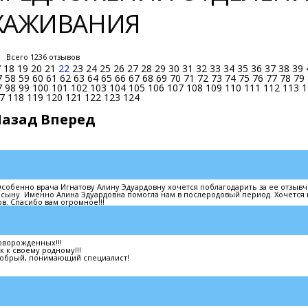
ЫХАЖИВАНИЯ
Всего 1236 отзывов
7
18
19
20
21
22
23
24
25
26
27
28
29
30
31
32
33
34
35
36
37
38
39
7
58
59
60
61
62
63
64
65
66
67
68
69
70
71
72
73
74
75
76
77
78
79
7
98
99
100
101
102
103
104
105
106
107
108
109
110
111
112
113
1
7
118
119
120
121
122
123
124
Назад
Вперед
обенно врача Игнатову Алину Эдуардовну хочется поблагодарить за ее отзывч
сыну. Именно Алина Эдуардовна помогла нам в послеродовый период. Хочется
в. Спасибо вам огромное!!!
оворожденных!!!
 к своему родному!!!
 добрый, понимающий специалист!