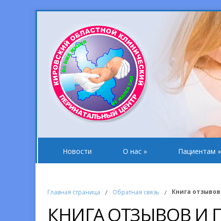
Новости
О нас
»
Пациентам
»
Книга отзывов
Главная страница
/
Обратная связь
/
КНИГА ОТЗЫВОВ И