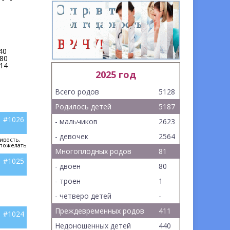
40
80
14
2025 год
Всего родов
5128
Родилось детей
5187
#1026
- мальчиков
2623
- девочек
2564
ивость,
 пожелать
Многоплодных родов
81
#1025
- двоен
80
- троен
1
- четверо детей
-
Преждевременных родов
411
#1024
Недоношенных детей
440