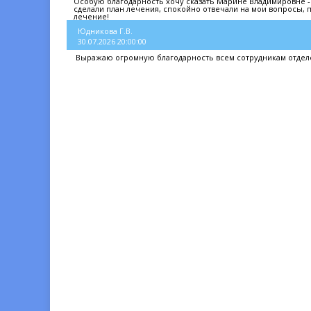
Особую благодарность хочу сказать Марине Владимировне - В
сделали план лечения, спокойно отвечали на мои вопросы, п
лечение!
Юдникова Г.В.
30.07.2026 20:00:00
Выражаю огромную благодарность всем сотрудникам отделе