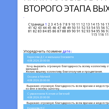
ВТОРОГО ЭТАПА В
-
Страница
1
2
3
4
5
6
7
8
9
10
11
12
13
14
15
16
1
41
42
43
44
45
46
47
48
49
50
51
52
53
54
55
56
5
81
82
83
84
85
86
87
88
89
90
91
92
93
94
95
96
9
115
116
11
Упорядочить по:
имени
дате↓
Карасева Д.С и малышка Елизавета
4.08.2026 20:00:00
Хочу выразить огромную благодарность всему коллективу от
малышке.
Желаю вашему коллективу благополучия и процветания.
Оксана и Матвей
4.08.2026 20:00:00
Выражаю огромную благодарность всем врачам и медсестрам
ко мне и моему сыночку.
С уважением Ксения и Евгений
4.08.2026 20:00:00
Выражаю огромную благодарность всем врачам и медсестра
Кухарева Н.С