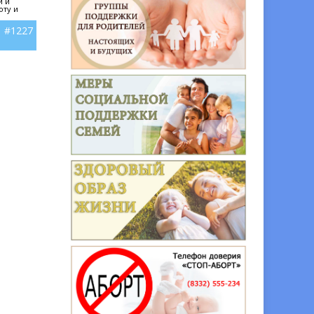
и и
оту и
#1227