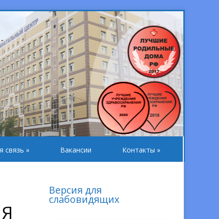
я связь
»
Вакансии
Контакты
»
Версия для
слабовидящих
ИЯ