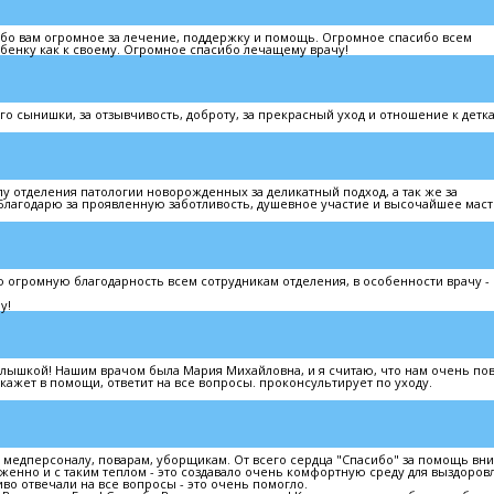
бо вам огромное за лечение, поддержку и помощь. Огромное спасибо всем
бенку как к своему. Огромное спасибо лечащему врачу!
о сынишки, за отзывчивость, доброту, за прекрасный уход и отношение к детка
 отделения патологии новорожденных за деликатный подход, а так же за
агодарю за проявленную заботливость, душевное участие и высочайшее маст
огромную благодарность всем сотрудникам отделения, в особенности врачу -
у!
алышкой! Нашим врачом была Мария Михайловна, и я считаю, что нам очень пов
ажет в помощи, ответит на все вопросы. проконсультирует по уходу.
 медперсоналу, поварам, уборщикам. От всего сердца "Спасибо" за помощь вн
женно и с таким теплом - это создавало очень комфортную среду для выздоров
во отвечали на все вопросы - это очень помогло.