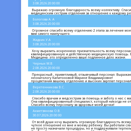
3.08.2026 20:00:00
Выражаю огромную благодарность всему коллективу. Спаси
медицинским сестрам отделения за отношение к каждому ре
Бологова А. А
3.08.2026 20:00:00
Огромное спасибо всему отделению 2 этапа за лечение моег
вам самого наилучшего.
Жидких У.А
3.08.2026 20:00:00
Хочу выразить искреннюю признательность всему персоналу
квалифицированную и действенную медицинскую помощь. Бл
Медицина -это определенно ваше подлинное дело жизни.
Черных М.В.
2.08.2026 20:00:00
Прекрасный , приветливый, отзывчивый персонал. Выражаю 
неонатологу Капитоновой Марине Владимировне!
процветания вашему отделению и высоких зарплат персонал
Веретенникова В.С.
2.08.2026 20:00:00
Спасибо врачам и медсестрам за помощь и заботу о нас с м
Она квалифицированный специалист, который никогда не отк
Спасибо всему персоналу за здоровье моей дочки!
Ахметзянова О.В.
30.07.2026 20:00:00
От всей души хочу выразить огромную благодарность всему
чуткое отношение ко мне и моему ребенку. Вы работали сла
не просто назначали процедуры, но и поддерживали терпели