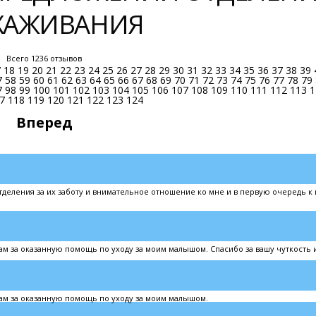
ЫХАЖИВАНИЯ
Всего 1236 отзывов
7
18
19
20
21
22
23
24
25
26
27
28
29
30
31
32
33
34
35
36
37
38
39
7
58
59
60
61
62
63
64
65
66
67
68
69
70
71
72
73
74
75
76
77
78
79
7
98
99
100
101
102
103
104
105
106
107
108
109
110
111
112
113
1
7
118
119
120
121
122
123
124
Вперед
деления за их заботу и внимательное отношение ко мне и в первую очередь к
 за оказанную помощь по уходу за моим малышом. Спасибо за вашу чуткость и
м за оказанную помощь по уходу за моим малышом.