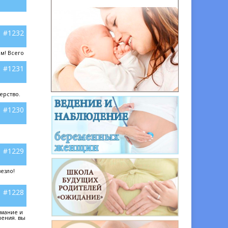
#1232
м! Всего
#1231
ерство.
#1230
#1229
езло!
#1228
имание и
ления. вы