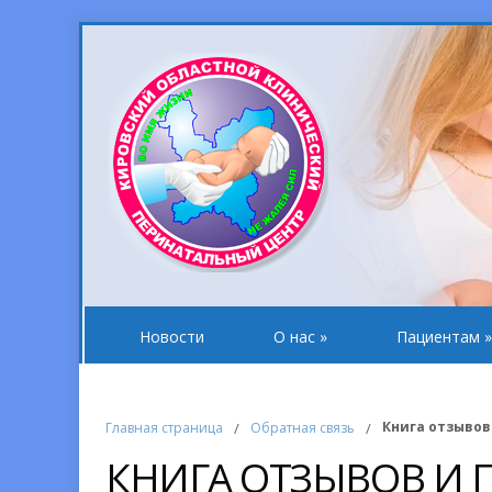
Новости
О нас
»
Пациентам
»
Книга отзывов
Главная страница
/
Обратная связь
/
КНИГА ОТЗЫВОВ И