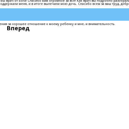
ы врач от Бога! Спасибо Вам огромное за все! Как врач вы подробно разобрал
оддержали меня, и в итоге вылечили мою дочь. Спасибо всем за ваш труд, добр
ния за хорошее отношение к моему ребенку и мне, и внимательность.
Вперед