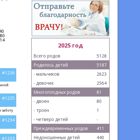
40
80
14
2025 год
Всего родов
5128
Родилось детей
5187
#1236
- мальчиков
2623
- девочек
2564
 моей
Многоплодных родов
81
#1235
- двоен
80
- троен
1
 заботу
- четверо детей
-
#1234
Преждевременных родов
411
Недоношенных детей
440
#1233