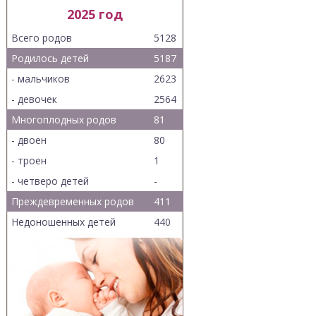
2025 год
Всего родов
5128
Родилось детей
5187
- мальчиков
2623
- девочек
2564
Многоплодных родов
81
- двоен
80
- троен
1
- четверо детей
-
Преждевременных родов
411
Недоношенных детей
440