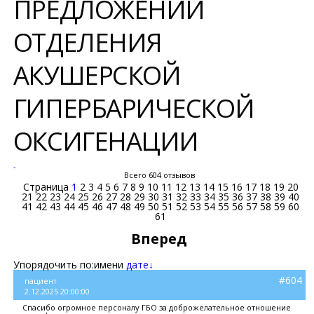
ПРЕДЛОЖЕНИЙ
ОТДЕЛЕНИЯ
АКУШЕРСКОЙ
ГИПЕРБАРИЧЕСКОЙ
ОКСИГЕНАЦИИ
-
Всего 604 отзывов
Страница
1
2
3
4
5
6
7
8
9
10
11
12
13
14
15
16
17
18
19
20
21
22
23
24
25
26
27
28
29
30
31
32
33
34
35
36
37
38
39
40
41
42
43
44
45
46
47
48
49
50
51
52
53
54
55
56
57
58
59
60
61
Вперед
Упорядочить по:
имени
дате↓
#604
пациент
2.12.2025 20:00:00
Спасибо огромное персоналу ГБО за доброжелательное отношение