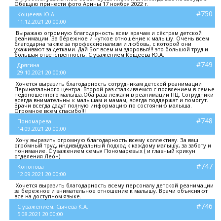
Обещаю принести фото Арины 17 ноября 2022 г.
#750
Кощеева Ю.А.
11.12.2021 20:00:00
Выражаю огромную благодарность всем врачам и сёстрам детской
реанимации. За бережное и чуткое отношение к малышу. Очень всем
благодарна также за профессионализм и любовь, с которой они
ухаживают за детками. Дай Бог всем им здоровья!!! это большой труд и
большая ответственность. С уважением Кощеева Ю.А.
#749
Дрягина
29.10.2021 20:00:00
Хочется выразить благодарность сотрудникам детской реанимации
Перинатального центра. Второй раз сталкиваемся с появлением в семье
недоношенного малыша.Оба раза лежали в реанимации ПЦ. Сотрудники
всегда внимательны к малышам и мамам, всегда поддержат и помогут.
Врачи всегда дадут полную информацию по состоянию малыша.
Огромное всем спасибо!!!
#748
Пономарева
14.09.2021 20:00:00
Хочу выразить огромную благодарность всему коллективу. За ваш
огромный труд, индивидуальный подход к каждому малышу, за заботу и
понимание. С уважением семья Пономаревых ( и главный крикун
отделения Леон)
#747
Кононова
12.09.2021 20:00:00
Хочется выразить благодарность всему персоналу детской реанимации
за бережное и внимательное отношение к малышу. Врачи объясняют
все на доступном языке.
#746
С уважением, Сычева К.А.
5.08.2021 20:00:00