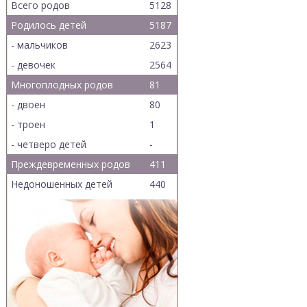
Всего родов
5128
Родилось детей
5187
- мальчиков
2623
- девочек
2564
Многоплодных родов
81
- двоен
80
- троен
1
- четверо детей
-
Преждевременных родов
411
Недоношенных детей
440