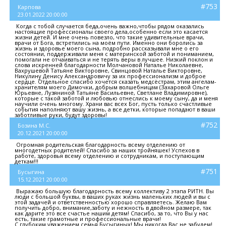
#753
Карпова
23.01.2022 20:00:00
Когда с тобой случается беда,очень важно,чтобы рядом оказались
настоящие профессионалы своего дела,особенно если это касается
жизни детей. И мне очень повезло, что такие удивительные врачи,
врачи от Бога, встретились на моём пути. Именно они боролись за
жизнь и здоровье моего сына, подробно рассказывали мне о его
состоянии, поддерживали меня с материнской заботой и пониманием,
помогали не отчаиваться и не терять веры в лучшее. Низкий поклон и
слова искренней благодарности Молчановой Наталье Николаевне,
Вахрушевой Татьяне Викторовне, Свинцовой Наталье Викторовне,
Никулину Денису Александровичу за их профессионализм и доброе
сердце. Отдельное спасибо хочется сказать медсёстрам, этим ангелам-
хранителям моего Димочки, добрым волшебницам (Захаровой Ольге
Юрьевне, Лузяниной Татьяне Васильевне, Светлане Владимировне),
которые с такой заботой и любовью отнеслись к моему сыну, да и меня
научили очень многому. Храни вас всех Бог, пусть только счастливые
события наполняют вашу жизнь, а все детки, которые попадают в ваши
заботливые руки, будут здоровы!
#752
Бозина М.С.
20.12.2021 20:00:00
Огромная родительская благодарность всему отделению от
многодетных родителей! Спасибо за наших тройняшек! Успехов в
работе, здоровья всему отделению и сотрудникам, и поступающим
деткам!!!
#751
Бусыгина
15.12.2021 20:00:00
Выражаю большую благодарность всему коллективу 2 этапа РИТН. Вы
люди с большой буквы, в ваших руках жизнь маленьких людей и вы с
этой задачей и ответственностью хорошо справляетесь. Желаю Вам
получить добро, внимание,заботу и нежность в двойном размере, так
как дарите это все счастье нашим детям! Спасибо, за то, что Вы у нас
есть, такие грамотные и профессиональные врачи!
С глубоким уважением семья Бусыгиных! Мы никогда Вас не забудем!