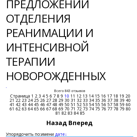
ПРЕДЛОЖЕНИЙ
ОТДЕЛЕНИЯ
РЕАНИМАЦИИ И
ИНТЕНСИВНОЙ
ТЕРАПИИ
НОВОРОЖДЕННЫХ
-
Всего 843 отзывов
Страница
1
2
3
4
5
6
7
8
9
10
11
12
13
14
15
16
17
18
19
20
21
22
23
24
25
26
27
28
29
30
31
32
33
34
35
36
37
38
39
40
41
42
43
44
45
46
47
48
49
50
51
52
53
54
55
56
57
58
59
60
61
62
63
64
65
66
67
68
69
70
71
72
73
74
75
76
77
78
79
80
81
82
83
84
85
Назад
Вперед
Упорядочить по:
имени
дате↓