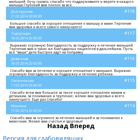
малышей. Хочу сказать спасибо что поддерживаите и верите в каждого
малыша.Глубокий вам поклон за все.
#118
Долгорукова
21.03.2014 20:00:00
Большое спасибо за хорошее отношение к малышу и маме.Терпения
вам здоровья и всего самого наилучшего!
#117
Тодорощан
18.03.2014 20:00:00
Выражаю огромную благодарность за поддержку и лечение малышей.
Терпения вам и таких же благодарных пациентов в дальнейшем. Пусть
все "ваши" дети быстрее идут на поправку.
#116
Девяткова
18.03.2014 20:00:00
Спасибо вам за лечение и хорошее отношение к малышке. Выражаю
огромную благодарность за поддержку и лечение ребенка.
#115
Овсянникова
17.03.2014 20:00:00
Спасибо всем вам большое за такое хорошее отношение мамам и
детишкам, за понимание и терпение, желаю вам здоровья и всего
наилучшего. Еще раз Спасибо!
#114
Миклина
17.03.2014 20:00:00
Спасибо вам за огромное за лечение малышей и за понимание к
мамочкам. Желаю вам счастья и здоровья!
Назад
Вперед
Версия для слабовидящих