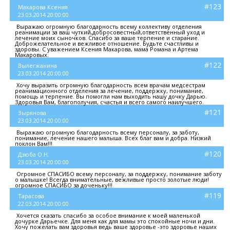
#123
Макарова Ксения
23.03.2014 20:00:00
Выражаю огромную благодарность всему коллективу отделения
реанимации за ваш чуткий,добросовестный,ответственный уход и
лечение моих сыночков. Спасибо за ваше терпение и старание.
Доброжелательное и вежливое отношение. Будьте счастливы и
здоровы. С уважением Ксения Макарова, мама Романа и Артема
Макаровых.
#122
Вылегжанина
23.03.2014 20:00:00
Хочу выразить огромную благодарность всем врачам медсестрам
реанимационного отделения за лечение, поддержку, понимание,
помощь и терпение. Вы помогли нам выходить нашу дочку Дарью.
Здоровья Вам, благополучия, счастья и всего самого наилучшего.
#121
Зырянова
23.03.2014 20:00:00
Выражаю огромную благодарность всему персоналу, за заботу,
понимание, лечение нашего малыша. Всех благ вам и добра. Низкий
поклон Вам!!!
#120
Дзюба О.Н.
23.03.2014 20:00:00
Огромное СПАСИБО всему персоналу, за поддержку, понимание заботу
о малышке! Всегда внимательные, вежливые просто золотые люди!
огромное СПАСИБО за доченьку!!!
#119
Тарасова
22.03.2014 20:00:00
Хочется сказать спасибо за особое внимание к моей маленькой
дочурке Дарьечке. Для меня как для мамы это спокойные ночи и дни.
Хочу пожелать вам здоровья ведь ваше здоровье -это здоровье наших