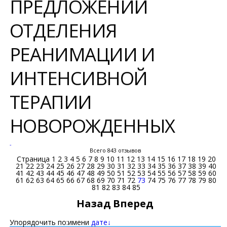
ПРЕДЛОЖЕНИЙ
ОТДЕЛЕНИЯ
РЕАНИМАЦИИ И
ИНТЕНСИВНОЙ
ТЕРАПИИ
НОВОРОЖДЕННЫХ
-
Всего 843 отзывов
Страница
1
2
3
4
5
6
7
8
9
10
11
12
13
14
15
16
17
18
19
20
21
22
23
24
25
26
27
28
29
30
31
32
33
34
35
36
37
38
39
40
41
42
43
44
45
46
47
48
49
50
51
52
53
54
55
56
57
58
59
60
61
62
63
64
65
66
67
68
69
70
71
72
73
74
75
76
77
78
79
80
81
82
83
84
85
Назад
Вперед
Упорядочить по:
имени
дате↓