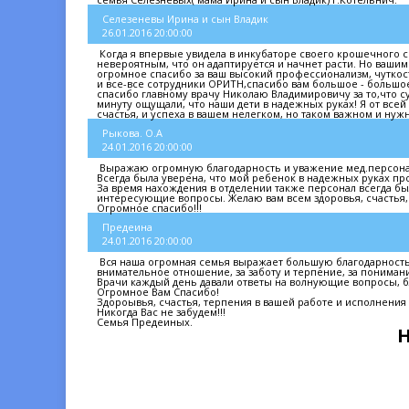
Селезеневы Ирина и сын Владик
26.01.2016 20:00:00
Когда я впервые увидела в инкубаторе своего крошечного сын
невероятным, что он адаптируется и начнет расти. Но вашим
огромное спасибо за ваш высокий профессионализм, чуткост
и все-все сотрудники ОРИТН,спасибо вам большое - большое
спасибо главному врачу Николаю Владимировичу за то,что с
минуту ощущали, что наши дети в надежных руках! Я от всей
счастья, и успеха в вашем нелегком, но таком важном и нуж
Рыкова. О.А
24.01.2016 20:00:00
Выражаю огромную благодарность и уважение мед.персонал
Всегда была уверена, что мой ребенок в надежных руках п
За время нахождения в отделении также персонал всегда б
интересующие вопросы. Желаю вам всем здоровья, счастья, 
Огромное спасибо!!!
Предеина
24.01.2016 20:00:00
Вся наша огромная семья выражает большую благодарность
внимательное отношение, за заботу и терпение, за пониман
Врачи каждый день давали ответы на волнующие вопросы, бл
Огромное Вам Спасибо!
Здороывья, счастья, терпения в вашей работе и исполнения
Никогда Вас не забудем!!!
Семья Предеиных.