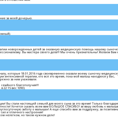
ние за моей дочерью.
омный).
рапии новорожденных детей за оказаную медицинскую помощь нашему сыночк
ссионализму. Вы мастера своего дела!!! Мы очень признательны! Желаем Вам 
алу, которые 18.01.2016 года своевременно оказали моему сыночку медицинс
и интенсивной терапии, кто всё это время, пока мой малыш находился у Вас,
ережно за ним ухаживали.
 семйного благополучия!!!
в 22:15 вес 1090).
ии! Вы стали настоящей семьей для моего сына за это время! Только благодаря
астности! Хочется сказать всем вам БОЛЬШОЕ СПАСИБО! за вашу любовь к малыш
углосуточную заботу о малышах! А еще спасибо вам за поддержку, за позитивн
 сил и отличного настроения!
ком нелегком, но таком нужном деле!