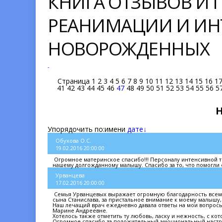
КНИГА ОТЗЫВОВ И
РЕАНИМАЦИИ И ИН
НОВОРОЖДЕННЫХ
-
Страница
1
2
3
4
5
6
7
8
9
10
11
12
13
14
15
16
1
41
42
43
44
45
46
47
48
49
50
51
52
53
54
55
56
5
Упорядочить по:
имени
дате↓
Обухова О.С.
19.02.2016 20:00:00
Огромное материнское спасибо!!! Персоналу интенсивной т
нашему долгожданному малышу. Спасибо за то, что помогли е
Урванцева
17.02.2016 20:00:00
Семья Урванцевых выражает огромную благодарность всему 
сына Станислава, за пристальное внимание к моему малышу,
Наш лечащий врач ежедневно давала ответы на мои вопросы
Марине Андреевне.
Хотелось также отметить ту любовь, ласку и нежность, с к
Огромное спасибо за положительный эмоциональный настр