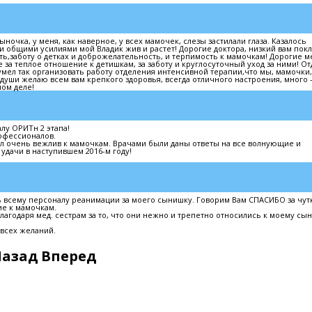
очка, у меня, как наверное, у всех мамочек, слезы застилали глаза. Казалось
и общими усилиями мой Владик жив и растет! Дорогие доктора, низкий вам пок
ь,заботу о детках и доброжелательность, и терпимость к мамочкам! Дорогие 
 за теплое отношение к детишкам, за заботу и круглосуточный уход за ними! О
умел так организовать работу отделения интенсивной терапии,что мы, мамочки
 души желаю всем вам крепкого здоровья, всегда отличного настроения, много 
ном деле!
у ОРИТн 2 этапа!
рофессионалов.
ыл очень вежлив к мамочкам. Врачами были даны ответы на все волнующие и
удачи в наступившем 2016-м году!
 всему персоналу реанимации за моего сынишку. Говорим Вам СПАСИБО за чут
ие к мамочкам.
агодаря мед. сестрам за то, что они нежно и трепетно относились к моему сын
 всех желаний.
Назад
Вперед