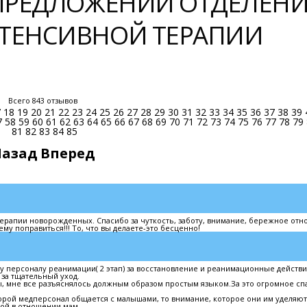
 ПРЕДЛОЖЕНИЙ ОТДЕЛЕН
ТЕНСИВНОЙ ТЕРАПИИ
Всего 843 отзывов
7
18
19
20
21
22
23
24
25
26
27
28
29
30
31
32
33
34
35
36
37
38
39
7
58
59
60
61
62
63
64
65
66
67
68
69
70
71
72
73
74
75
76
77
78
79
81
82
83
84
85
Назад
Вперед
ерапии новорожденных. Спасибо за чуткость, заботу, внимание, бережное отн
му поправиться!!! То, что вы делаете-это бесценно!
персоналу реанимации( 2 этап) за восстановление и реанимационные действи
 за тщательный уход.
, мне все разъяснялось должным образом простым языком.За это огромное сп
оторой медперсонал общается с малышами, то внимание, которое они им уделяют
ой в отношении мам.