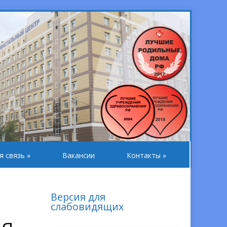
я связь
»
Вакансии
Контакты
»
Версия для
слабовидящих