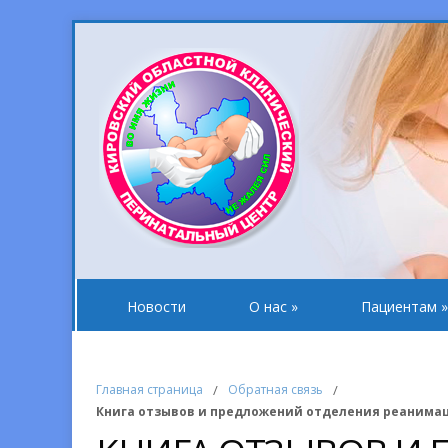
Новости
О нас
»
Пациентам
»
Главная страница
/
Обратная связь
/
Книга отзывов и предложений отделения реанима