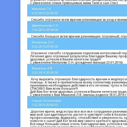
С уважением семья Урванцевых( мама Таня и сын Стас)
Амелина Г.Б.
9.02.2016 20:00:00
Спасибо огромное всем врачам реанимации за уход и внима
Двинянинова Е.Н.
7.02.2016 20:00:00
Спасибо большое всем врачам реанимации. (огромный, огр
Михалева О.Н.
4.02.2016 20:00:00
Огромное спасибо сотрудникам отделения интенсивной те
Лечение дало огромные результаты благодаря Вашему профе
здоровья, успехов в Вашем нелегком труде!!!
С уважением Михалева О.Н. (рождение малыша 23.01.2016).
Машкина Л.В.
2.02.2016 20:00:00
Хочу выразить огромную благодарность врачам и медперсон
помощь. А также я признательна всему коллективу реанимаци
принимали необходимые действия в его лечении, чутко и б
СПАСИБО Вам всем большое!!!
Дай Вам Бог всем здоровья, успехов в Вашем нелегком труде,
С уважением к Вам Машкина Л.В. (малыш родился 18.01.2016 г. 
семья Селезневых
1.02.2016 20:00:00
Дорогие врачи, медсестры все-все-все сотрудники реанимац
вам мой сын адаптируется, растет и чувствует себя в безоп
профессионализм, выдержку, спокойствие и уверенность, кр
новости о сыне! Дай Бог всем вам самого крепкого здоровья,
Вся наша большая семья очень благодарна вам, успехов в та
семья Селезневых( мама Ирина и сын Владик) г.Котельнич.