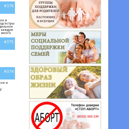
#376
лон и
медсестры
тдельное
, каждую
- много
#375
#374
кое и
у.