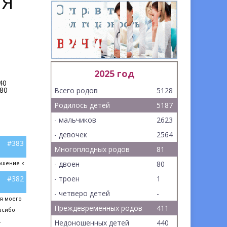
ИЯ
2025 год
40
80
Всего родов
5128
Родилось детей
5187
- мальчиков
2623
- девочек
2564
#383
Многоплодных родов
81
ошение к
- двоен
80
#382
- троен
1
- четверо детей
-
я моего
Преждевременных родов
411
асибо
.
Недоношенных детей
440