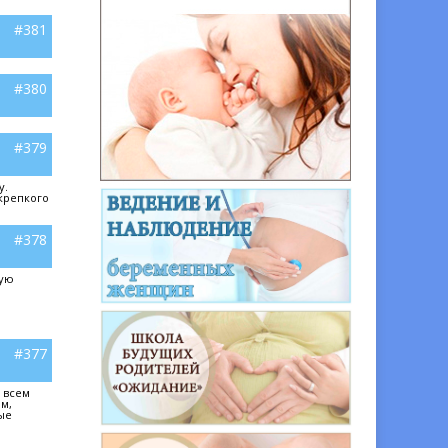
#381
#380
#379
у.
крепкого
#378
кую
#377
 всем
ам,
ые