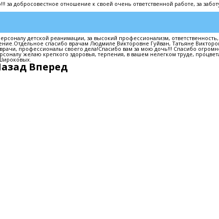
! за добросовестное отношение к своей очень ответственной работе, за забот
рсоналу детской реанимации, за высокий профессионализм, ответственность,
ение.Отдельное спасибо врачам Людмиле Викторовне Гуйван, Татьяне Викторо
рачи, профессионалы своего дела!Спасибо вам за мою дочь!!! Спасибо огромн
соналу желаю крепкого здоровья, терпения, в вашем нелегком труде, процвет
 Широковых.
Назад
Вперед