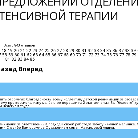
 ПРЕДЛОЖЕНИЙ ОТДЕЛЕН
ТЕНСИВНОЙ ТЕРАПИИ
Всего 843 отзывов
7
18
19
20
21
22
23
24
25
26
27
28
29
30
31
32
33
34
35
36
37
38
39
7
58
59
60
61
62
63
64
65
66
67
68
69
70
71
72
73
74
75
76
77
78
79
81
82
83
84
85
Назад
Вперед
азить огромную благодарность всему коллективу детской реанимации за своев
ему профессионализму мы быстро перешли на 2 этап лечения. Вы "болеете" д
м нелегком труде.
имации за ответственный подход к своей работе,за заботу к нашей малышке. 
ами.Спасибо Вам оромное.С уважением семья Максимовой Алины.