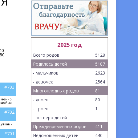
ИЯ
2025 год
40
80
Всего родов
5128
Родилось детей
5187
- мальчиков
2623
- девочек
2564
#703
Многоплодных родов
81
ременно
- двоен
80
ушой за
- троен
1
#702
- четверо детей
-
Сутками
Преждевременных родов
411
#701
Недоношенных детей
440