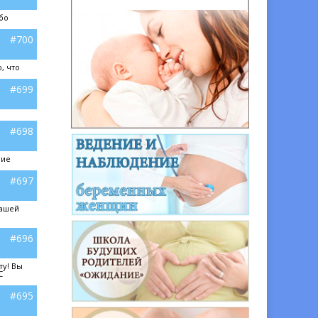
ибо
#700
, что
#699
#698
ние
#697
вашей
#696
ту! Вы
С
#695