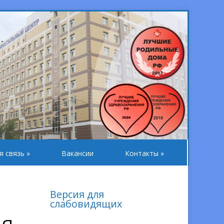
я связь
»
Вакансии
Контакты
»
Версия для
слабовидящих