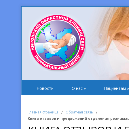
Новости
О нас
»
Пациентам
»
Главная страница
/
Обратная связь
/
Книга отзывов и предложений отделения реанима