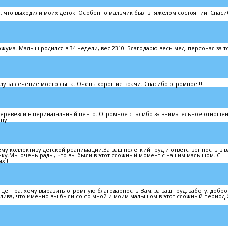
ю, что выходили моих деток. Особенно мальчик был в тяжелом состоянии. Спас
ржума. Малыш родился в 34 недели, вес 2310. Благодарю весь мед. персонал за то
лу за лечение моего сына. Очень хорошие врачи. Спасибо огромное!!!
перевезли в перинатальный центр. Огромное спасибо за внимательное отноше
ну.
му коллективу детской реанимации.За ваш нелегкий труд и ответственность в 
нку.Мы очень рады, что вы были в этот сложный момент с нашим малышом. С
!!!
нтра, хочу выразить огромную благодарность Вам, за ваш труд, заботу, добро
тлива, что именно вы были со со мной и моим малышом в этот сложный период.