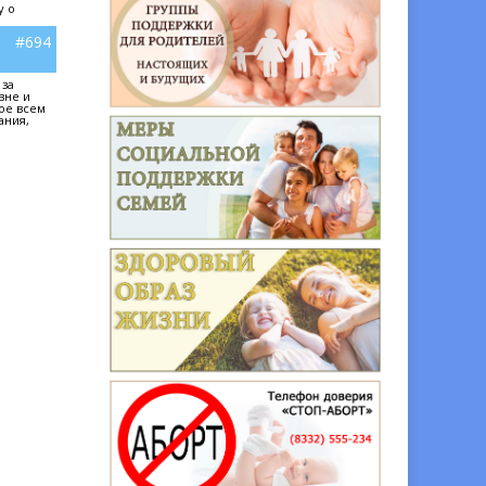
у о
#694
 за
вне и
ое всем
ания,