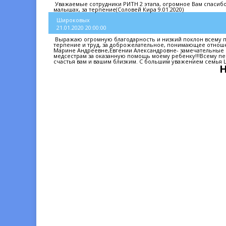
Уважаемые сотрудники РИТН 2 этапа, огромное Вам спасибо!!
малышах, за терпение(Соловей Кира 9.01.2020)
Широковых
21.01.2020 20:00:00
Выражаю огромную благодарность и низкий поклон всему пе
терпение и труд, за доброжелательное, понимающее отнош
Марине Андреевне,Евгении Александровне- замечательные в
медсестрам за оказанную помощь моему ребенку!!!Всему пер
счастья вам и вашим близким. С большим уважением семья