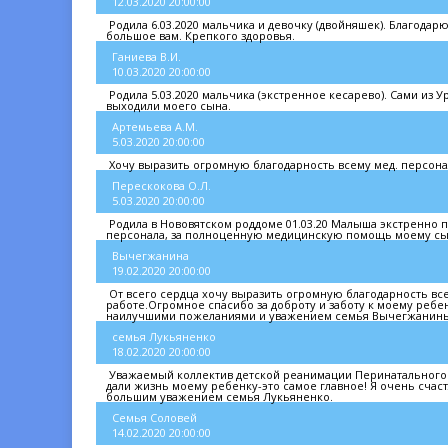
12.03.2020 20:00:00
Родила 6.03.2020 мальчика и девочку (двойняшек). Благодар
большое вам. Крепкого здоровья.
Ганиева В.И.
10.03.2020 20:00:00
Родила 5.03.2020 мальчика (экстренное кесарево). Сами из У
выходили моего сына.
Артемьева А.М.
5.03.2020 20:00:00
Хочу выразить огромную благодарность всему мед. персона
Перескокова О.Л.
5.03.2020 20:00:00
Родила в Нововятском роддоме 01.03.20 Малыша экстренно 
персонала, за полноценную медицинскую помощь моему сы
Вычегжанина
19.02.2020 20:00:00
От всего сердца хочу выразить огромную благодарность все
работе.Огромное спасибо за доброту и заботу к моему ребе
наилучшими пожеланиями и уважением семья Вычегжаниных
семья Лукьяненко
18.02.2020 20:00:00
Уважаемый коллектив детской реанимации Перинатального це
дали жизнь моему ребенку-это самое главное! Я очень счас
большим уважением семья Лукьяненко.
Семья Соловей
14.02.2020 20:00:00