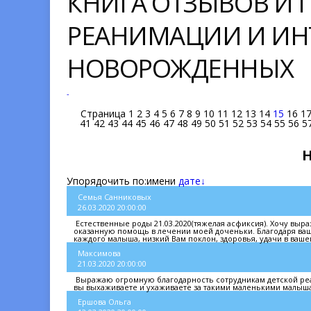
КНИГА ОТЗЫВОВ И
РЕАНИМАЦИИ И ИН
НОВОРОЖДЕННЫХ
-
Страница
1
2
3
4
5
6
7
8
9
10
11
12
13
14
15
16
1
41
42
43
44
45
46
47
48
49
50
51
52
53
54
55
56
5
Упорядочить по:
имени
дате↓
Семья Санниковых
26.03.2020 20:00:00
Естественные роды 21.03.2020(тяжелая асфиксия). Хочу выр
оказанную помощь в лечении моей доченьки. Благодаря ваш
каждого малыша, низкий Вам поклон, здоровья, удачи в ваше
Максимова
21.03.2020 20:00:00
Выражаю огромную благодарность сотрудникам детской реан
вы выхаживаете и ухаживаете за такими маленькими малыш
Ершова Ольга