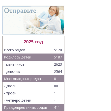
2025 год
Всего родов
5128
Родилось детей
5187
- мальчиков
2623
- девочек
2564
Многоплодных родов
81
- двоен
80
- троен
1
- четверо детей
-
Преждевременных родов
411