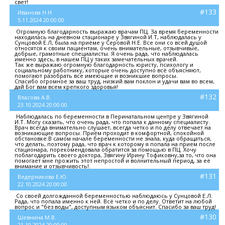
свет!
#133
Иванова Н.Н.
5.11.2024 20:00:00
Огромную благодарность выражаю врачам ПЦ. За время беременности
находилась на дневном стационаре у Звягиной И.Т, наблюдалась у
Сунцовой Е.Л, была на приёме у Серовой Н.Е. Все они со всей душой
относятся к своим пациентам, очень внимательные, отзывчивые,
добрые, грамотные специалисты. Я очень рада, что наблюдалась
именно здесь, в нашем ПЦ у таких замечательных врачей.
Так же выражаю огромную благодарность юристу, психологу и
социальному работнику, которые очень доступно всё объясняют,
помогают разобрать все имеющие и возникшие вопросы.
Спасибо огромное за ваш труд, низкий вам поклон и удачи вам во всем,
дай Бог вам всем крепкого здоровья!
#132
Власова А.В.
23.10.2024 20:00:00
Наблюдалась по беременности в Перинатальном центре у Звягиной
И.Т. Могу сказать, что очень рада, что попала к данному специалисту.
Врач всегда внимательно слушает, всегда четко и по делу отвечает на
возникающие вопросы. Приём проходит в комфортной, спокойной
обстановке.В самом начале беременности не знала, куда обращаться,
что делать, поэтому рада, что врач к которому я попала на прием после
стационара, порекомендовала обратится за помощью в ПЦ. Хочу
поблагодарить своего доктора, Звягину Ирину Тофиковну,за то, что она
помогает мне прожить этот непростой и волнительный период, за её
внимание и отзывчивость!.
#131
Ведерникова Е.Ю.
22.10.2024 20:00:00
Со своей долгожданной беременностью наблюдаюсь у Сунцовой Е.Л.
Рада, что попала именно к ней. Всё четко и по делу. Ответит на любой
вопрос и "без воды", доступным языком объяснит. Спасибо за ваш труд!
#130
Шевнина М.В.
21.10.2024 20:00:00