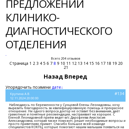
ПРЕДЛОЖЕНИЙ
КЛИНИКО-
ДИАГНОСТИЧЕСКОГО
ОТДЕЛЕНИЯ
-
Всего 204 отзывов
Страница
1
2
3
4
5
6
7
8
9
10
11
12
13
14
15
16
17
18
19
20
21
Назад
Вперед
Упорядочить по:
имени
дате↓
#134
Крупина А.В.
12.11.2024 20:00:00
Наблюдаюсь по беременности у Сунцовой Елены Леонидовны, хочу
выразить благодарность за квалифицированную помощь и прекрасное
отношение. Ни одного вопроса доктор не оставит без внимания, даёт
грамотные и понятные рекомендации, настраивает на хорошее. С
Еленой Леонидовной приём ведет м/с Дарофеева Анастасия
Александровна, которая также поможет, решит необходимые вопросы и
просто приветливо примет. Спасибо большое всей команде
специалистов КОКПЦ, которые помогают нашим малышам появиться на