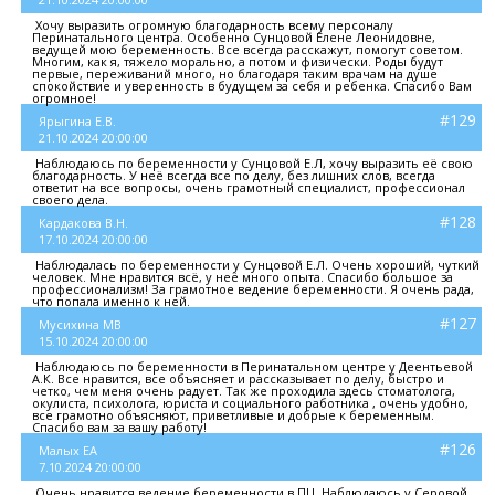
Хочу выразить огромную благодарность всему персоналу
Перинатального центра. Особенно Сунцовой Елене Леонидовне,
ведущей мою беременность. Все всегда расскажут, помогут советом.
Многим, как я, тяжело морально, а потом и физически. Роды будут
первые, переживаний много, но благодаря таким врачам на душе
спокойствие и уверенность в будущем за себя и ребенка. Спасибо Вам
огромное!
#129
Ярыгина Е.В.
21.10.2024 20:00:00
Наблюдаюсь по беременности у Сунцовой Е.Л, хочу выразить её свою
благодарность. У неё всегда все по делу, без лишних слов, всегда
ответит на все вопросы, очень грамотный специалист, профессионал
своего дела.
#128
Кардакова В.Н.
17.10.2024 20:00:00
Наблюдалась по беременности у Сунцовой Е.Л. Очень хороший, чуткий
человек. Мне нравится всё, у неё много опыта. Спасибо большое за
профессионализм! За грамотное ведение беременности. Я очень рада,
что попала именно к ней.
#127
Мусихина МВ
15.10.2024 20:00:00
Наблюдаюсь по беременности в Перинатальном центре у Деентьевой
А.К. Все нравится, все объясняет и рассказывает по делу, быстро и
четко, чем меня очень радует. Так же проходила здесь стоматолога,
окулиста, психолога, юриста и социального работника , очень удобно,
все грамотно объясняют, приветливые и добрые к беременным.
Спасибо вам за вашу работу!
#126
Малых ЕА
7.10.2024 20:00:00
Очень нравится ведение беременности в ПЦ. Наблюдаюсь у Серовой