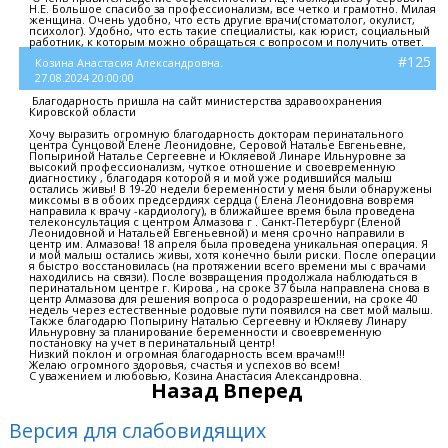
Н.Е. Большое спасибо за профессионализм, все четко и грамотно. Милая
женщина. Очень удобно, что есть другие врачи(стоматолог, окулист,
психолог). Удобно, что есть такие специалисты, как юрист, социальный
работник, к которым можно обращаться с вопросом и получить ответ.
#125
Козина Анастасия Александровна.
27.08.2024 20:00:00
Благодарность пришла на сайт министерства здравоохранения
Кировской области
Хочу выразить огромную благодарность докторам перинатального
центра Сунцовой Елене Леонидовне, Серовой Наталье Евгеньевне,
Попыриной Наталье Сергеевне и Юкляевой Линаре Ильнуровне за
высокий профессионализм, чуткое отношение и своевременную
диагностику , благодаря которой я и мой уже родившийся малыш
остались живы! В 19-20 недели беременности у меня были обнаружены
миксомы в в обоих предсердиях сердца ( Елена Леонидовна вовремя
направила к врачу -кардиологу), в ближайшее время была проведена
телеконсультация с центром Алмазова г . Санкт-Петербург (Еленой
Леонидовной и Натальей Евгеньевной) и меня срочно направили в
центр им. Алмазова! 18 апреля была проведена уникальная операция. Я
и мой малыш остались живы, хотя конечно были риски. После операции
я быстро восстановилась (на протяжении всего времени мы с врачами
находились на связи). После возвращения продолжала наблюдаться в
перинатальном центре г. Кирова , на сроке 37 была направлена снова в
центр Алмазова для решения вопроса о родоразрешении, на сроке 40
недель через естественные родовые пути появился на свет мой малыш.
Также благодарю Попырину Наталью Сергеевну и Юкляеву Линару
Ильнуровну за планирование беременности и своевременную
постановку на учет в перинатальный центр!
Низкий поклон и огромная благодарность всем врачам!!!
Желаю огромного здоровья, счастья и успехов во всем!
С уважением и любовью, Козина Анастасия Александровна.
Назад
Вперед
Версия для слабовидящих