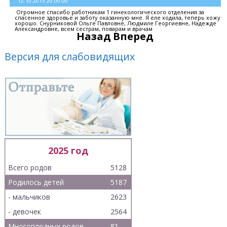
12.10.2013 20:00:00
Огромное спасибо работникам 1 гинекологического отделения за
спасенное здоровье и заботу оказанную мне. Я еле ходила, теперь хожу
хорошо. Снурниковой Ольге Павловне, Людмиле Георгиевне, Надежде
Александровне, всем сестрам, поварам и врачам
Назад
Вперед
Версия для слабовидящих
2025 год
Всего родов
5128
Родилось детей
5187
- мальчиков
2623
- девочек
2564
Многоплодных родов
81