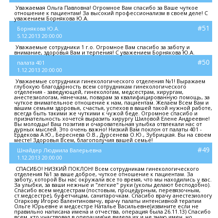
Уважаемая Ольга Павловна! Огромное Вам спасибо за Ваше чуткое
отношение к пациентам! За высокий профессионализм в своем деле! С
уважением Борнякова Ю.А.
#51
Борнякова Ю.А.
5.12.2013 20:00:00
Уважаемые сотрудники 1 г.о. Огромное Вам спасибо за заботу и
внимание, здоровья Вам и терпения! С уважением Борнякова Ю.А.
#50
палата 401
1.12.2013 20:00:00
Уважаемые сотрудники гинекологического отделения №1! Выражаем
глубокую благодарность всем сотрудникам гинекологического
отделения - заведующей, гинекологам, медсестрам, хирургам,
анестезиологам, нянечкам, поварам за квалифицированную помощь, за
чуткое внимательное отношение к нам, пациентам. Желаем Всем Вам и
вашим семьям здоровья, счастья, успехов в вашей такой нужной работе,
всегда быть такими же чуткими к чужой беде. Огромное спасибо и
признательность хочется выразить хирургу Шиловой Елене Андреевне!
Вы молодцы! Ваш позитив и очаровательная улыбка отвлекали нас от
дурных мыслей. Это очень важно! Низкий Вам поклон от палаты 401 -
Ердекова А.Ю., Береснева О.В., Дурсенева О.Ю., Зубрицкая. Вы на своем
месте! Здоровья Всем, благополучия вашей семье!
#49
Шнайдер Людмила Валерьевна
1.12.2013 20:00:00
СПАСИБО! НИЗКИЙ ПОКЛОН! Всем сотрудникам гинекологического
отделения №1 за ваше доброе, чуткое отношение к пациентам. За
заботу, которой Вы нас окружали все то время, что мы находились у вас.
За улыбки, за ваши нежные и "легкие" руки (уколы делают бесподобно).
Спасибо всем медсестрам (постовым, процедурным, перевязочным,
ст.медсестре), буфетчицам, санитарочкам. Спасибо врачу анестезиологу
Огаркову Игорю Валентиновичу, врачу палаты интенсивной терапии
Ольге Юрьевне и медсестре Наталье Васильевне(извините если не
правильно написана имена и отчества, операция была 26.11.13) Спасибо
всем, кто участвовал в операции(не видела их и не знаю имен, но