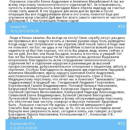
Огромное спасибо Елене Андреевне и Алевтине Михайловне! А так же
всему персоналу гинекологического отделения №1. За отзывчивость,
чуткость и внимательность.Благодаря Вам я обрела надежду на счастье
снова стать мамой. В эти трудные для меня дни во время и после
операции Вы все поддерживали меня и это очень помогло! Еще раз
огромное всем спасибо! Дай вам бог всего самого светлого ит чистого!!!
Дубовцева Е. С Наступающим Новым годом!
#53
палата 403
16.12.2013 20:00:00
Люди в белых халатах, Вы всегда на посту! Свою службу несут, раз дано
им призванье все недуги лечить и своими руками нашу боль разводить!
Когда недуг нас потревожит и мы утратим свой покой, никто в беде нам
не поможет, ни бог, ни царь и не герой!Нам остается всякий раз только
надеяться на Вас! Как хорошо, что есть Вы рядом, ведь жизнь сейчас и
так не рай, без Вас она была бы адом, ложись в постель и умирай! Ох!
Как же Вы больным нужны! На Вас молиться мы должны! Выражаем
искреннюю благодарность всем сотрудникам гинекологического
отделения №1 и отделения хирургии и реанимации за высокий
профессионализм, доброжелательное отношение к пациентам, заботу и
терпение. Особую благодарность выражаем зав.отделением Ларцевой
Алевтине Михайловне, врачу-хирургу Шиловой Елене Андреевне,
анестезиологам, которые помогают нам пережить страх и боль.
Медицинскому персоналу, что лечат нас и помогают "зализывать" раны,
поддерживают в трудный час: Гнездиловой Людмиле Георгиевне,
Корепановой Галине Владимировне, Поповой Наталье Николаевне,
Безруковой Юлии Анатольевне, Козловских Ларисе Федрорвне,
Скутиной Светлане Вячеславовне, Клабуковой Надежде Александровне,
Семаковой Елене Владимировне, Бутиной Светлане Викторовне,
Лученковой Ларисе Алексеевне и всему обслуживающему персоналу,
кто обеспечил нам чистоту, комфорт и вкусное питание! Здоровым
быть - большое счастье! Не ждешь с тревогой завтрашнего дня!
Спасибо Вам за помощь и участие, за то, что на ноги поставили меня!
Вернули мне уверенность мою, сегодня я опять, как говорят, в строю!
Бороздина Лариса Николаевна, Котельникова Е.Г., Конюхова Л.В.,
Домрачева В.Л.
#52
Борнякова Ю.А.
5.12.2013 20:00:00