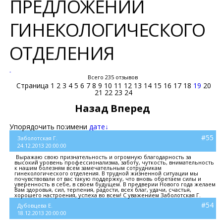
ПРЕДЛОЖЕНИЙ
ГИНЕКОЛОГИЧЕСКОГО
ОТДЕЛЕНИЯ
-
Всего 235 отзывов
Страница
1
2
3
4
5
6
7
8
9
10
11
12
13
14
15
16
17
18
19
20
21
22
23
24
Назад
Вперед
Упорядочить по:
имени
дате↓
#55
Заболотская Г.
24.12.2013 20:00:00
Выражаю свою признательность и огромную благодарность за
высокий уровень профессионализма, заботу, чуткость, внимательность
к нашим болезням всем замечательным сотрудникам
гинекологического отделения. В трудной жизненной ситуации мы
почувствовали от вас такую поддержку, что вновь обретаем силы и
уверенность в себе, в своем будущем. В предверии Нового года желаем
Вам здоровья, сил, терпения, радости, всех благ, удачи, счастья,
хорошего настроения, успеха во всем! С уважением Заболотская Г.
#54
Дубовцева Е.
18.12.2013 20:00:00