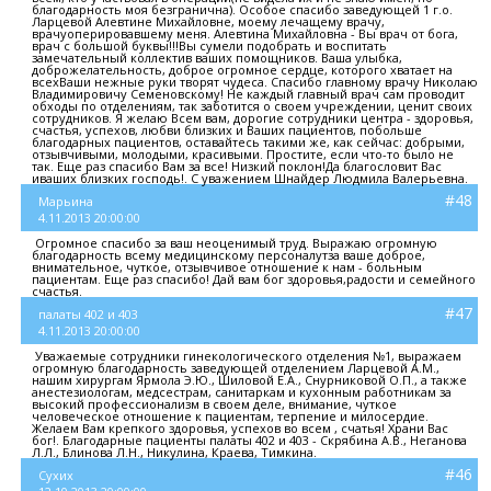
благодарность моя безгранична). Особое спасибо заведующей 1 г.о.
Ларцевой Алевтине Михайловне, моему лечащему врачу,
врачуоперировавшему меня. Алевтина Михайловна - Вы врач от бога,
врач с большой буквы!!!Вы сумели подобрать и воспитать
замечательный коллектив ваших помощников. Ваша улыбка,
доброжелательность, доброе огромное сердце, которого хватает на
всехВаши нежные руки творят чудеса. Спасибо главному врачу Николаю
Владимировичу Семеновскому! Не каждый главный врач сам проводит
обходы по отделениям, так заботится о своем учреждении, ценит своих
сотрудников. Я желаю Всем вам, дорогие сотрудники центра - здоровья,
счастья, успехов, любви близких и Ваших пациентов, побольше
благодарных пациентов, оставайтесь такими же, как сейчас: добрыми,
отзывчивыми, молодыми, красивыми. Простите, если что-то было не
так. Еще раз спасибо Вам за все! Низкий поклон!Да благословит Вас
иваших близких господь!. С уважением Шнайдер Людмила Валерьевна.
#48
Марьина
4.11.2013 20:00:00
Огромное спасибо за ваш неоценимый труд. Выражаю огромную
благодарность всему медицинскому персоналутза ваше доброе,
внимательное, чуткое, отзывчивое отношение к нам - больным
пациентам. Еще раз спасибо! Дай вам бог здоровья,радости и семейного
счастья.
#47
палаты 402 и 403
4.11.2013 20:00:00
Уважаемые сотрудники гинекологического отделения №1, выражаем
огромную благодарность заведующей отделением Ларцевой А.М.,
нашим хирургам Ярмола Э.Ю., Шиловой Е.А., Снурниковой О.П., а также
анестезиологам, медсестрам, санитаркам и кухонным работникам за
высокий профессионализм в своем деле, внимание, чуткое
человеческое отношение к пациентам, терпение и милосердие.
Желаем Вам крепкого здоровья, успехов во всем , счатья! Храни Вас
бог!. Благодарные пациенты палаты 402 и 403 - Скрябина А.В., Неганова
Л.Л., Блинова Л.Н., Никулина, Краева, Тимкина.
#46
Сухих