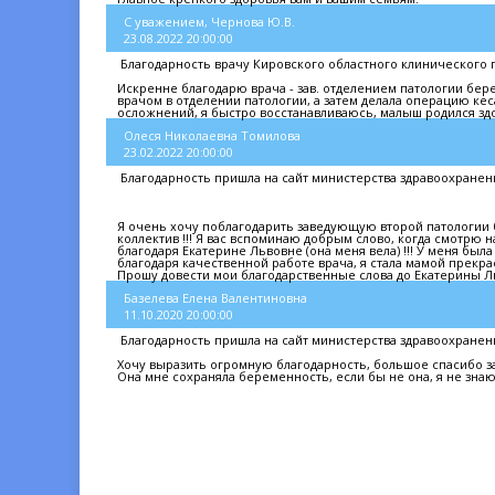
С уважением, Чернова Ю.В.
23.08.2022 20:00:00
Благодарность врачу Кировского областного клинического 
Искренне благодарю врача - зав. отделением патологии б
врачом в отделении патологии, а затем делала операцию кеса
осложнений, я быстро восстанавливаюсь, малыш родился зд
Олеся Николаевна Томилова
23.02.2022 20:00:00
Благодарность пришла на сайт министерства здравоохранен
Я очень хочу поблагодарить заведующую второй патологии
коллектив !!! Я вас вспоминаю добрым слово, когда смотрю н
благодаря Екатерине Львовне (она меня вела) !!! У меня был
благодаря качественной работе врача, я стала мамой прекрасн
Прошу довести мои благодарственные слова до Екатерины Льво
Базелева Елена Валентиновна
11.10.2020 20:00:00
Благодарность пришла на сайт министерства здравоохранен
Хочу выразить огромную благодарность, большое спасибо 
Она мне сохраняла беременность, если бы не она, я не знаю