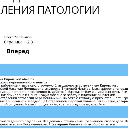
ЕЛЕНИЯ ПАТОЛОГИИ
Всего 22 отзывов
Страница
1
2
3
Вперед
ия Кировской области
ского перинатального центра
 работника и выражаю огромную благодарность сотрудникам Кировского
евской Надежде Леонидовне, акушерке Тиуновой Наталье Владимировне, опера
омощи, четкость и слаженность действий. Благодаря Вам я и мой сын живы и з
 Владимировне и Ольге Владиславовне за заботу и внимание в нелегкий
 отделения патологии беременных №2. Выражаю глубокую признательность вр
ине Тофиковне и заведующей отделением Серовой Наталье Евгеньевне, котор
той ситуации. Желаю процветания, крепкого здоровья, всех благ!
алу данного отделения. Все девочки отзывчивые , со знанием своего дела. В
рность врачу Посаженниковой Екатерине Львовне. Спасибо Вам за все.