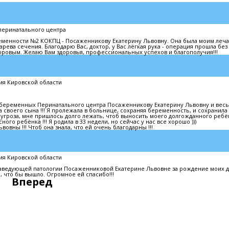
перинатального центра
еременности №2 КОКПЦ - Посаженникову Екатерину Львовну. Она была моим ле
рева сечения. Благодарю Вас, доктор, у Вас лёгкая рука - операция прошла без
оровым. Желаю Вам здоровья, профессиональных успехов и благополучия!!!
ия Кировской области
 беременных Перинатального центра Посаженникову Екатерину Львовну и весь
а своего сына !!! Я пролежала в больнице, сохраняя беременность, и сохранила
а угроза, мне пришлось долго лежать, чтоб выносить моего долгожданного ребёнк
ого ребёнка !!! Я родила в 33 недели, но сейчас у нас все хорошо )))
вны !!! Чтоб она знала, что ей очень благодарны !!!
ия Кировской области
заведующей патологии Посаженниковой Екатерине Львовне за рождение моих д
, что бы вышло. Огромное ей спасибо!!!
Вперед