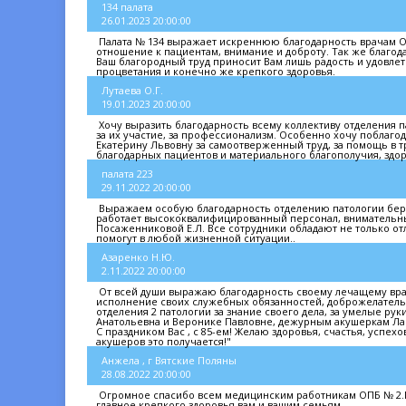
134 палата
26.01.2023 20:00:00
Палата № 134 выражает искреннюю благодарность врачам ОП
отношение к пациентам, внимание и доброту. Так же благод
Ваш благородный труд приносит Вам лишь радость и удовлетв
процветания и конечно же крепкого здоровья.
Лутаева О.Г.
19.01.2023 20:00:00
Хочу выразить благодарность всему коллективу отделения
за их участие, за профессионализм. Особенно хочу поблаго
Екатерину Львовну за самоотверженный труд, за помощь в т
благодарных пациентов и материального благополучия, здор
палата 223
29.11.2022 20:00:00
Выражаем особую благодарность отделению патологии бере
работает высококвалифицированный персонал, внимательн
Посаженниковой Е.Л. Все сотрудники обладают не только 
помогут в любой жизненной ситуации..
Азаренко Н.Ю.
2.11.2022 20:00:00
От всей души выражаю благодарность своему лечащему вра
исполнение своих служебных обязанностей, доброжелатель
отделения 2 патологии за знание своего дела, за умелые р
Анатольевна и Веронике Павловне, дежурным акушеркам Лар
С праздником Вас , с 85-ем! Желаю здоровья, счастья, успехо
акушеров это получается!"
Анжела , г Вятские Поляны
28.08.2022 20:00:00
Огромное спасибо всем медицинским работникам ОПБ № 2.Пр
главное крепкого здоровья вам и вашим семьям.