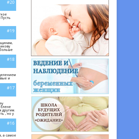
#20
ткое
 Пусть
#19
нщинам,
никову
 больше
#18
ь
тделением
ивые и
#17
лу
 Елене
 другим.
ь , но у
#16
, а самое