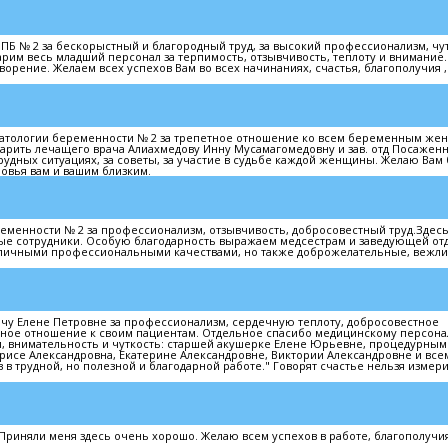
Б № 2 за бескорыстный и благородный труд, за высокий профессионализм, чу
арим весь младший персонал за терпимость, отзывчивость, теплоту и внимание.
орение. Желаем всех успехов Вам во всех начинаниях, счастья, благополучия ,
 патологии беременности № 2 за трепетное отношение ко всем беременным же
дарить лечащего врача Алиахмедову Инну Мусамагомедовну и зав. отд Посажен
рудных ситуациях, за советы, за участие в судьбе каждой женщины. Желаю Вам
овья вам и вашим близким.
менности № 2 за профессионализм, отзывчивость, добросовестный труд.Здес
ые сотрудники. Особую благодарность выражаем медсестрам и заведующей о
отличными профессиональными качествами, но также доброжелательные, вежл
чу Елене Петровне за профессионализм, сердечную теплоту, добросовестное
ное отношение к своим пациентам. Отдельное спасибо медицинскому персона
уки, внимательность и чуткость: старшей акушерке Елене Юрьевне, процедурным
исе Александровна, Екатерине Александровне, Виктории Александровне и всем
в в трудной, но полезной и благодарной работе." Говорят счастье нельзя измерит
иняли меня здесь очень хорошо. Желаю всем успехов в работе, благополучия