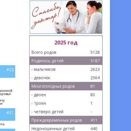
2025 год
Всего родов
5128
Родилось детей
5187
- мальчиков
2623
#22
- девочек
2564
Многоплодных родов
81
ционной
доровы!
- двоен
80
ачу
- троен
1
ые
- четверо детей
-
#21
Преждевременных родов
411
есь
Недоношенных детей
440