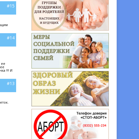
#15
чащим
#14
 ее
 ее
а !!! И
#13
еток.