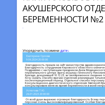
АКУШЕРСКОГО ОТД
БЕРЕМЕННОСТИ №2
-
Упорядочить по:
имени
дате↓
Екатерина Орлова
9.06.2024 20:00:00
Благодарность пришла на сайт министерства здравоохранен
Благодарность сотрудникам Кировского областного клиниче
Поздравляю с наступающим праздником Днем Медицинского
перинатального центра: врачу акушеру-гинекологу Никола
бригаде, дежурившей 10.12.23, за своевременное оказание п
Хочу сказать спасибо врачам отделения реанимации Татьяне
послеоперационный период. Отдельное спасибо персоналу
Консультационно-диагностического отделения Звягиной Ир
консультировали меня во время беременности в моей непрос
Устюгова Т.Ю.
26.01.2023 20:00:00
От всей души выражаю огромную благодарность Всему персон
персонал очень высококвалифицированный. Особая благода