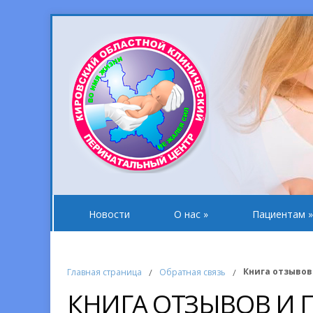
Новости
О нас
»
Пациентам
»
Книга отзывов
Главная страница
/
Обратная связь
/
КНИГА ОТЗЫВОВ И