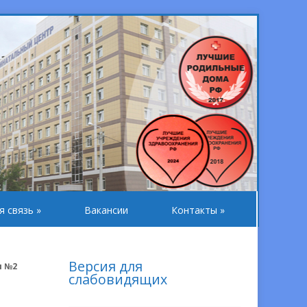
я связь
»
Вакансии
Контакты
»
Версия для
и №2
слабовидящих