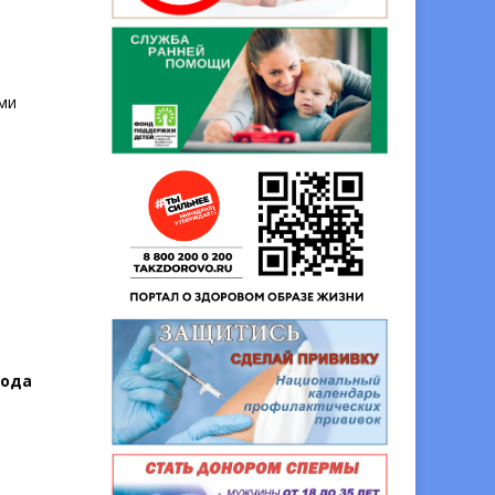
ми
тода