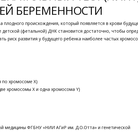
ШЕЙ БЕРЕМЕННОСТИ
ла плодного происхождения, который появляется в крови будущ
ле детской (фетальной) ДНК становится достаточно, чтобы опре
тать риск развития у будущего ребенка наиболее частых хромос
я по хромосоме X)
две хромосомы X и одна хромосома Y)
ой медицины ФГБНУ «НИИ АГиР им. Д.О.Отта» и генетической