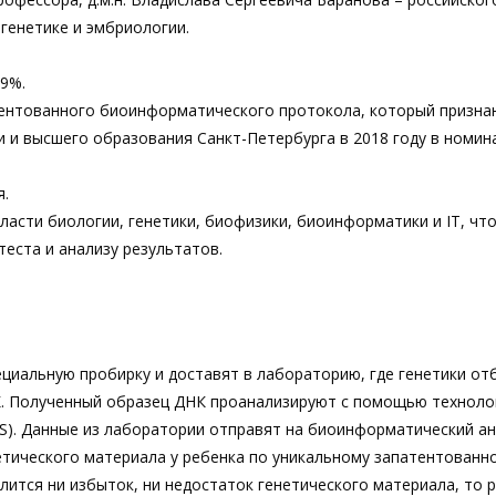
 генетике и эмбриологии.
,9%.
ентованного биоинформатического протокола, который призна
 и высшего образования Санкт-Петербурга в 2018 году в номин
я.
асти биологии, генетики, биофизики, биоинформатики и IT, чт
еста и анализу результатов.
ециальную пробирку и доставят в лабораторию, где генетики от
К. Полученный образец ДНК проанализируют с помощью техноло
). Данные из лаборатории отправят на биоинформатический ан
етического материала у ребенка по уникальному запатентованн
лится ни избыток, ни недостаток генетического материала, то р