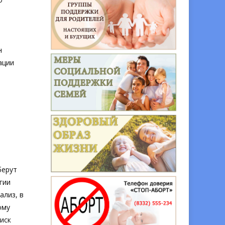
н
ации
о
берут
гии
ализ, в
ому
иск