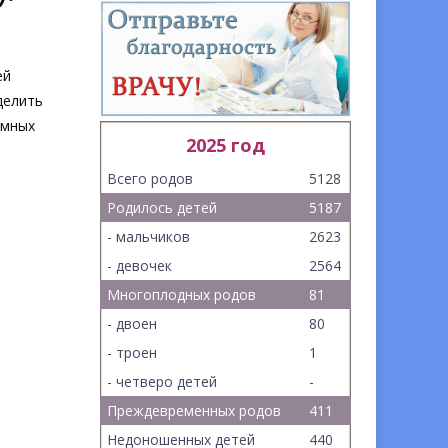
ей
делить
омных
2025 год
Всего родов
5128
Родилось детей
5187
- мальчиков
2623
- девочек
2564
Многоплодных родов
81
- двоен
80
- троен
1
- четверо детей
-
Преждевременных родов
411
Недоношенных детей
440