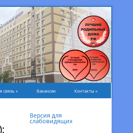
я связь
»
Вакансии
Контакты
»
Версия для
слабовидящих
: