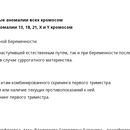
ые аномалии всех хромосом
малии 13, 18, 21,
X
и
Y
хромосом
ной беременности.
наступившей естественным путём, так и при беременности посл
в случае суррогатного материнства.
ьтатам комбинированного скрининга первого триместра.
 или наличие текущих противопоказаний к ней.
инг первого триместра.
рофессора, д.м.н. Владислава Сергеевича Баранова – российског