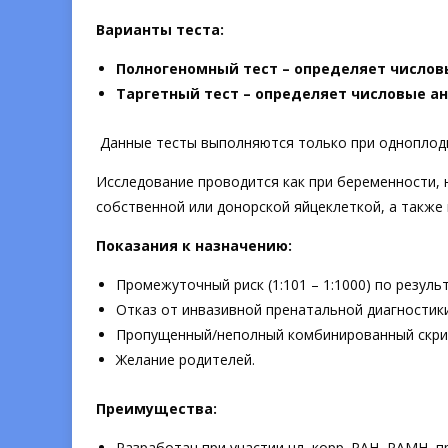
Варианты теста:
Полногеномный тест – определяет числов
Таргетный тест – определяет числовые ано
Данные тесты выполняются только при одноплод
Исследование проводится как при беременности, 
собственной или донорской яйцеклеткой, а также 
Показания к назначению:
Промежуточный риск (1:101 – 1:1000) по резул
Отказ от инвазивной пренатальной диагностики
Пропущенный/неполный комбинированный скрин
Желание родителей.
Преимущества:
Разработан при участии чл.-корр. РАН, РАМН, п