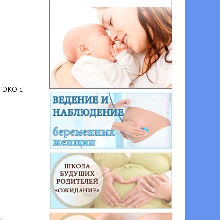
е ЭКО с
о