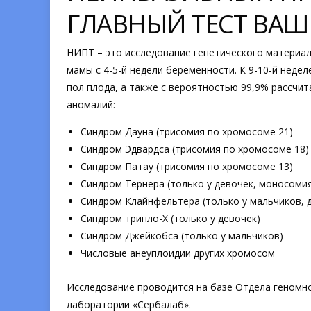
ГЛАВНЫЙ ТЕСТ ВА
НИПТ –
это исследование генетического материа
мамы с 4-5-й недели беременности. К 9-10-й неде
пол плода, а также с вероятностью 99,9% рассчи
аномалий:
Синдром Дауна (трисомия по хромосоме 21)
Синдром Эдвардса (трисомия по хромосоме 18)
Синдром Патау (трисомия по хромосоме 13)
Синдром Тернера (только у девочек, моносоми
Синдром Клайнфельтера (только у мальчиков, 
Синдром трипло-X (только у девочек)
Синдром Джейкобса (только у мальчиков)
Числовые анеуплоидии других хромосом
Исследование проводится на базе Отдела геномн
лаборатории «Сербалаб».