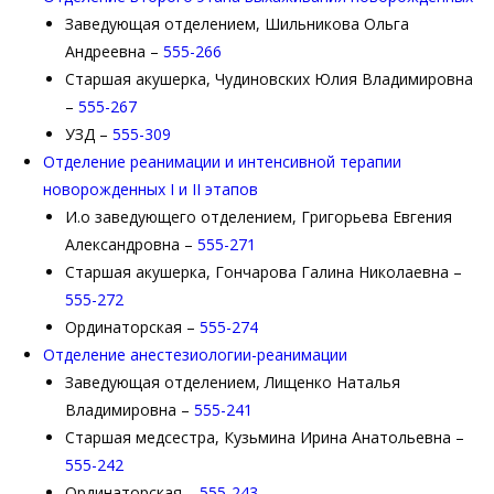
Заведующая отделением, Шильникова Ольга
Андреевна –
555-266
Старшая акушерка, Чудиновских Юлия Владимировна
–
555-267
УЗД –
555-309
Отделение реанимации и интенсивной терапии
новорожденных I и II этапов
И.о заведующего отделением, Григорьева Евгения
Александровна –
555-271
Старшая акушерка, Гончарова Галина Николаевна –
555-272
Ординаторская –
555-274
Отделение анестезиологии-реанимации
Заведующая отделением, Лищенко Наталья
Владимировна –
555-241
Старшая медсестра, Кузьмина Ирина Анатольевна –
555-242
Ординаторская –
555-243