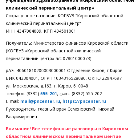
учреждение здравоохранения «Кировский областной
клинический перинатальный центр»
Сокращенное название: КОГБУЗ “Кировский областной
клинический перинатальный центр”
ИНН 4347004009, КПП 434501001
Получатель: Министерство финансов Кировской области
(КОГБУЗ «Кировский областной клинический
перинатальный центр» л/с 07801000073)
р/сч. 40601810200003000001 Отделение Киров, г.Киров
БИК 043304001, ОГРН 1034316528080, ОКПО 22947697
ул. Московская, д.163, г. Киров, 610048
телефон: (8332)
555-201
, факс: (8332) 555-202
E-mail:
mail@pncenter.ru
,
https://pncenter.ru
Руководитель: главный врач Семеновский Николай
Владимирович
Внимание!
Все телефонные разговоры в Кировском
областном клиническом перинатальном центре